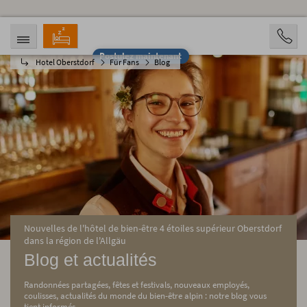
Postulez maintenant
Hotel Oberstdorf
Für Fans
Blog
ARRIVÉE
DÉPART
08.08.2026
13.08.2026
PERSONNES
2 Personen
RÉSERVATION
Nouvelles de l'hôtel de bien-être 4 étoiles supérieur Oberstdorf
dans la région de l'Allgäu
Blog et actualités
Randonnées partagées, fêtes et festivals, nouveaux employés,
coulisses, actualités du monde du bien-être alpin : notre blog vous
tient informés.