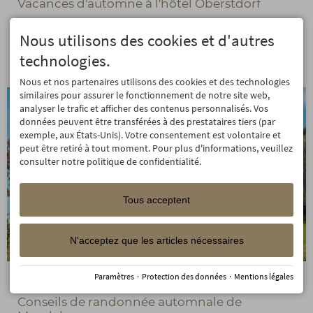
Vacances d'automne à l'hôtel Oberstdorf
Les vacances d'été sont à peine terminées et les vacances
d'automne approchent à grands pas. Il est donc temps de planifier
Nous utilisons des cookies et d'autres
vos prochaines vacances ! :-) Que diriez-vous d'un mélange parfait
technologies.
d'activité, de détente, de nature et d'aventure ? C'est ...
Nous et nos partenaires utilisons des cookies et des technologies
similaires pour assurer le fonctionnement de notre site web,
analyser le trafic et afficher des contenus personnalisés. Vos
données peuvent être transférées à des prestataires tiers (par
exemple, aux États-Unis). Votre consentement est volontaire et
peut être retiré à tout moment. Pour plus d'informations, veuillez
consulter notre politique de confidentialité.
Tous acceptent
N'acceptez que les articles nécessaires
von Magdalena Sturm am 02.09.2025
Paramètres
·
Protection des données
·
Mentions légales
Conseils de randonnée automnale de