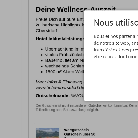
Nous utilis
Nous et nos partenair
de notre site web, an
transférées à des pre
être retiré à tout mom