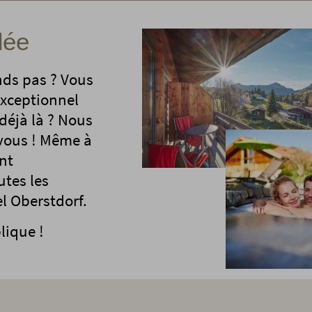
dée
nds pas ? Vous
exceptionnel
 déjà là ? Nous
 vous ! Même à
nt
utes les
el Oberstdorf.
ique !