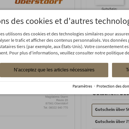
Gutschein:
Restaurant
ons des cookies et d'autres technolo
es utilisons des cookies et des technologies similaires pour assur
Text auf dem 
alyser le trafic et afficher des contenus personnalisés. Vos données
stataires tiers (par exemple, aux États-Unis). Votre consentement es
ent. Pour plus d'informations, veuillez consulter notre politique de
N'acceptez que les articles nécessaires
T
Paramètres
·
Protection des do
Gutschein bes
Gutschein über 5
Gutschein über 7