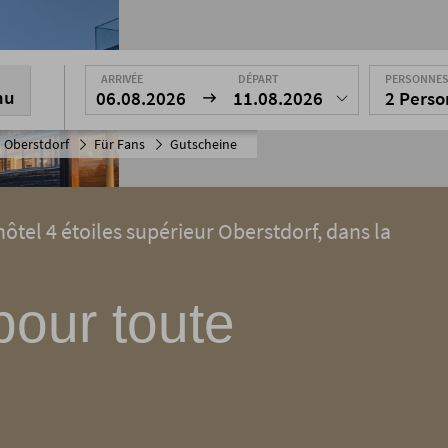
ARRIVÉE
DÉPART
PERSONNE
nu
06.08.2026
11.08.2026
2 Pers
 Oberstdorf
Für Fans
Gutscheine
ôtel 4 étoiles supérieur Oberstdorf, dans la
our toute