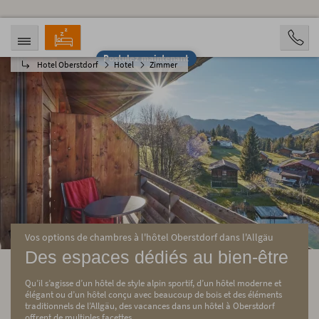
Postulez maintenant
Hotel Oberstdorf
Hotel
Zimmer
ARRIVÉE
DÉPART
08.08.2026
13.08.2026
PERSONNES
2 Personen
RÉSERVATION
Vos options de chambres à l'hôtel Oberstdorf dans l'Allgäu
Des espaces dédiés au bien-être
Qu’il s’agisse d’un hôtel de style alpin sportif, d’un hôtel moderne et
élégant ou d’un hôtel conçu avec beaucoup de bois et des éléments
traditionnels de l’Allgäu, des vacances dans un hôtel à Oberstdorf
offrent de multiples facettes.