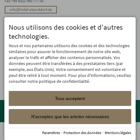
Fax +49 8322 940 777 00
info@hotel-oberstdorf.de
Stay up to date
Nous utilisons des cookies et d'autres
We will not forward your email address. And we don’t like spam, either. We
promise! You can unsubscribe at any time.
technologies.
Registre
Nous et nos partenaires utilisons des cookies et des technologies
similaires pour assurer le fonctionnement de notre site web,
analyser le trafic et afficher des contenus personnalisés. Vos
données peuvent être transférées à des prestataires tiers (par
exemple, aux États-Unis). Votre consentement est volontaire et
peut être retiré à tout moment. Pour plus d'informations, veuillez
consulter notre politique de confidentialité.
Tous acceptent
Member of the
Oberstdorf Resort
family – the most beautiful
holiday accommodations in Oberstdorf with guaranteed skiing and
N'acceptez que les articles nécessaires
family holiday programme!
© 2026 Hotel Oberstdorf
Paramètres
·
Protection des données
·
Mentions légales
Offres d'emploi
Mentions légales
Protection des données
Accessibilité
Deutsch