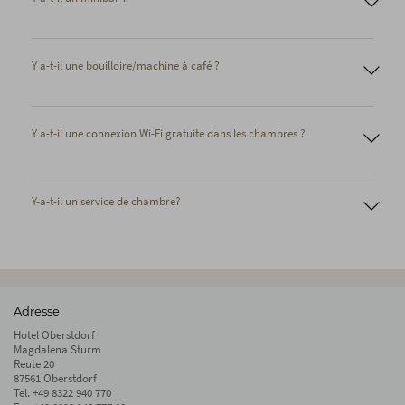
Y a-t-il une bouilloire/machine à café ?
Y a-t-il une connexion Wi-Fi gratuite dans les chambres ?
Y-a-t-il un service de chambre?
Adresse
Hotel Oberstdorf
Magdalena Sturm
Reute 20
87561 Oberstdorf
Tel.
+49 8322 940 770