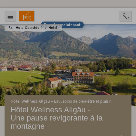
Postulez maintenant
Hotel Oberstdorf
Hotel
ARRIVÉE
DÉPART
07.08.2026
12.08.2026
PERSONNES
2 Personen
RÉSERVATION
Hôtel Wellness Allgäu – Eau, soins de bien-être et plaisir
Hôtel Wellness Allgäu -
Une pause revigorante à la
montagne