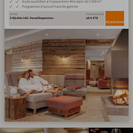
Accès quotidien à l'espace bien-être alpin de 1 500 m²
Programme d'accueil haut de gamme
OFFRE
PAR PERSONNE
3 Nächte inkl. Verwöhnpension
ab € 478
RÉSERVATION