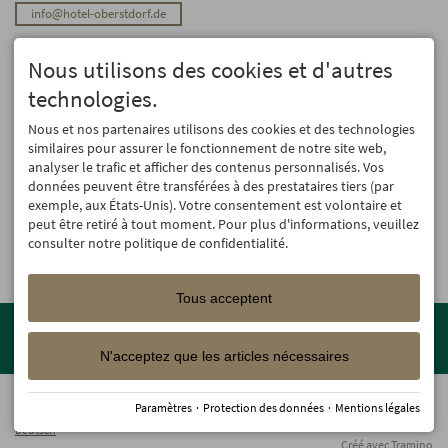
info@hotel-oberstdorf.de
Stay up to date
Nous utilisons des cookies et d'autres
We will not forward your email address. And we don’t like spam, either. We
promise! You can unsubscribe at any time.
technologies.
Registre
Nous et nos partenaires utilisons des cookies et des technologies
similaires pour assurer le fonctionnement de notre site web,
analyser le trafic et afficher des contenus personnalisés. Vos
données peuvent être transférées à des prestataires tiers (par
exemple, aux États-Unis). Votre consentement est volontaire et
peut être retiré à tout moment. Pour plus d'informations, veuillez
consulter notre politique de confidentialité.
Tous acceptent
Member of the
Oberstdorf Resort
family – the most beautiful
holiday accommodations in Oberstdorf with guaranteed skiing and
N'acceptez que les articles nécessaires
family holiday programme!
© 2026 Hotel Oberstdorf
Paramètres
·
Protection des données
·
Mentions légales
Offres d'emploi
Mentions légales
Protection des données
Accessibilité
Deutsch
Créé avec
Tramino