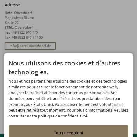
Adresse
Hotel Oberstdorf
Magdalena Sturm
Reute 20
87561 Oberstdorf
Tel.
+49 8322 940 770
Fax +49 8322 940 777 00
info@hotel-oberstdorf.de
Stay up to date
Nous utilisons des cookies et d'autres
We will not forward your email address. And we don’t like spam, either. We
promise! You can unsubscribe at any time.
technologies.
Registre
Nous et nos partenaires utilisons des cookies et des technologies
similaires pour assurer le fonctionnement de notre site web,
analyser le trafic et afficher des contenus personnalisés. Vos
données peuvent être transférées à des prestataires tiers (par
exemple, aux États-Unis). Votre consentement est volontaire et
peut être retiré à tout moment. Pour plus d'informations, veuillez
consulter notre politique de confidentialité.
Tous acceptent