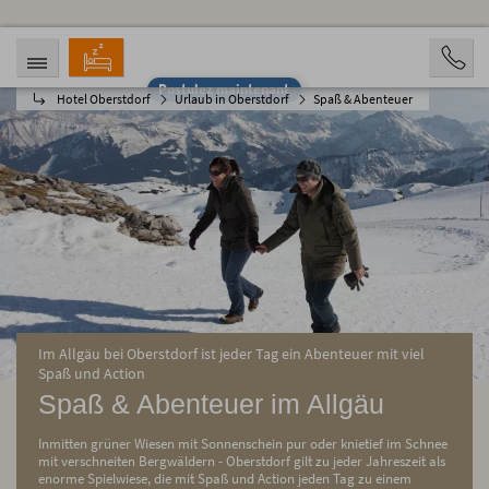
Postulez maintenant
Hotel Oberstdorf
Urlaub in Oberstdorf
Spaß & Abenteuer
ARRIVÉE
DÉPART
07.08.2026
12.08.2026
PERSONNES
2 Personen
RÉSERVATION
Im Allgäu bei Oberstdorf ist jeder Tag ein Abenteuer mit viel
Spaß und Action
Spaß & Abenteuer im Allgäu
Inmitten grüner Wiesen mit Sonnenschein pur oder knietief im Schnee
mit verschneiten Bergwäldern - Oberstdorf gilt zu jeder Jahreszeit als
enorme Spielwiese, die mit Spaß und Action jeden Tag zu einem