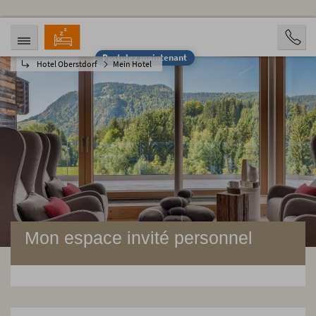
Postulez maintenant
Hotel Oberstdorf
Mein Hotel
ARRIVÉE
DÉPART
08.08.2026
13.08.2026
PERSONNES
2 Personen
RÉSERVATION
Mon espace invité personnel