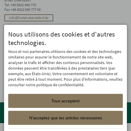
87561 Oberstdorf
Tel.
+49 8322 940 770
Fax +49 8322 940 777 00
info@hotel-oberstdorf.de
Stay up to date
Nous utilisons des cookies et d'autres
We will not forward your email address. And we don’t like spam, either. We
promise! You can unsubscribe at any time.
technologies.
Registre
Nous et nos partenaires utilisons des cookies et des technologies
similaires pour assurer le fonctionnement de notre site web,
analyser le trafic et afficher des contenus personnalisés. Vos
données peuvent être transférées à des prestataires tiers (par
exemple, aux États-Unis). Votre consentement est volontaire et
peut être retiré à tout moment. Pour plus d'informations, veuillez
consulter notre politique de confidentialité.
Tous acceptent
Member of the
Oberstdorf Resort
family – the most beautiful
holiday accommodations in Oberstdorf with guaranteed skiing and
N'acceptez que les articles nécessaires
family holiday programme!
© 2026 Hotel Oberstdorf