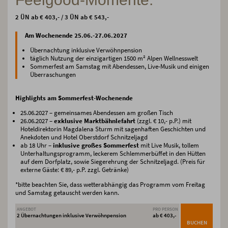
2 ÜN ab € 403,- / 3 ÜN ab € 543,-
Am Wochenende 25.06.-27.06.2027
Übernachtung inklusive Verwöhnpension
täglich Nutzung der einzigartigen 1500 m² Alpen Wellnesswelt
Sommerfest am Samstag mit Abendessen, Live-Musik und einigen
Überraschungen
Highlights am Sommerfest-Wochenende
25.06.2027 – gemeinsames Abendessen am großen Tisch
26.06.2027 –
exklusive Marktbähnlefahrt
(zzgl. € 10,- p.P.) mit
Hoteldirektorin Magdalena Sturm mit sagenhaften Geschichten und
Anekdoten und Hotel Oberstdorf Schnitzeljagd
ab 18 Uhr –
inklusive großes Sommerfest
mit Live Musik, tollem
Unterhaltungsprogramm, leckerem Schlemmerbüffet in den Hütten
auf dem Dorfplatz, sowie Siegerehrung der Schnitzeljagd. (Preis für
externe Gäste: € 89,- p.P. zzgl. Getränke)
*bitte beachten Sie, dass wetterabhängig das Programm vom Freitag
und Samstag getauscht werden kann.
ANGEBOT
PRO PERSON
2 Übernachtungen inklusive Verwöhnpension
ab € 403,-
BUCHEN