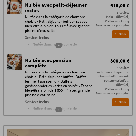
traditionnel, bain de lin et bien plus encore.
Nuitée avec petit-déjeuner
616,00 €
inclus
2 Adultes
Nuitée dans la catégorie de chambre
inclu. Frühstück,
choisie • Petit-déjeuner buffet • Espace
Wellnessnutzung
Taxe de séjour pour plus
bien-être alpin de 1 500 m² avec grande
piscine d'eau salée__
CHOISIR
Services inclus :
Nuitée dans la catégorie de
+
chambre choisie
Petit-déjeuner buffet avec plus de
Nuitée avec pension
808,00 €
100 choix différents, de 7h30 à 11h00
complète
2 Adultes
Accès quotidien à l’espace bien-être
Nuitée dans la catégorie de chambre
inclu. Verwöhnpension
alpin unique de 1 500 m²
choisie • Petit-déjeuner buffet • Buffet
(Bauernbuffet, abends
comprenant une piscine extérieure
Schlemmerbuffet),
fermier l'après-midi • Buffets
d’eau salée chauffée, un sauna de
Frühstück,
gastronomiques variés en soirée • Espace
Wellnessnutzung
bien-être alpin de 1 500 m² avec grande
l’Allgäu, un bain de pierre, un bain
Taxe de séjour pour plus
piscine d'eau salée__
de lin de l’Allgäu, une boulangerie,
une douche à jet d’eau, un salon de
Services inclus :
CHOISIR
bien-être, une salle de méditation,
Nuitée dans la catégorie de
+
une salle de relaxation
chambre choisie
panoramique, une grange relaxante
Petit-déjeuner buffet avec plus de
avec lits d’eau et un jardin luxuriant
100 choix différents, de 7h30 à 11h00
En été, profitez du cadre naturel
Buffet fermier l'après-midi
idyllique du lac de baignade