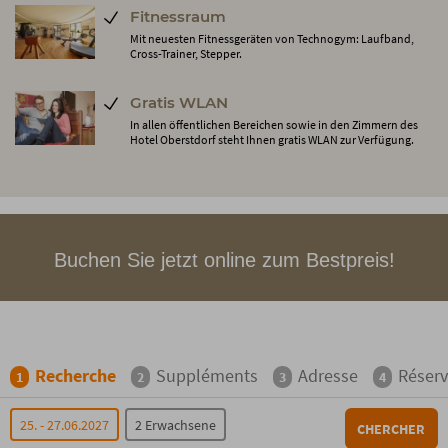
Fitnessraum
Mit neuesten Fitnessgeräten von Technogym: Laufband,
Cross-Trainer, Stepper.
Gratis WLAN
In allen öffentlichen Bereichen sowie in den Zimmern des
Hotel Oberstdorf steht Ihnen gratis WLAN zur Verfügung.
Buchen Sie jetzt online zum Bestpreis!
Recherche
Suppléments
Adresse
Réserv
1
2
3
4
25. - 27.06.2027
2 Erwachsene
CHERCHER