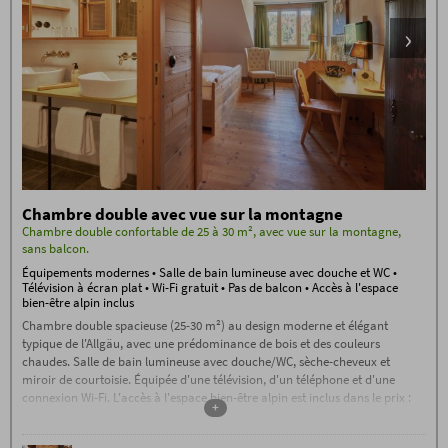
Chambre double avec vue sur la montagne
Chambre double confortable de 25 à 30 m², avec vue sur la montagne,
sans balcon.
Équipements modernes • Salle de bain lumineuse avec douche et WC •
Télévision à écran plat • Wi-Fi gratuit • Pas de balcon • Accès à l'espace
bien-être alpin inclus
Chambre double spacieuse (25-30 m²) au design moderne et élégant
typique de l'Allgäu, avec une prédominance de bois et des couleurs
chaudes. Salle de bain lumineuse avec douche/WC, sèche-cheveux et
miroir de courtoisie. Équipée d'une télévision, d'un téléphone et d'une
connexion Wi-Fi. L'accès à l'espace bien-être alpin est inclus dans le prix :
+
grande piscine d'eau salée ouverte toute l'année, lac de baignade naturel,
espace sauna unique avec complexe de saunas, bain de pierre, sauna