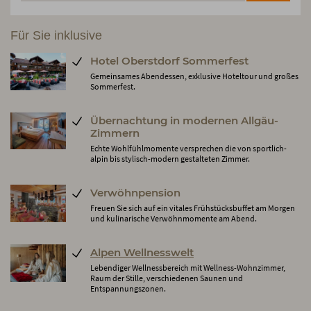
Für Sie inklusive
Hotel Oberstdorf Sommerfest
Gemeinsames Abendessen, exklusive Hoteltour und großes
Sommerfest.
Übernachtung in modernen Allgäu-
Zimmern
Echte Wohlfühlmomente versprechen die von sportlich-
alpin bis stylisch-modern gestalteten Zimmer.
Verwöhnpension
Freuen Sie sich auf ein vitales Frühstücksbuffet am Morgen
und kulinarische Verwöhnmomente am Abend.
Alpen Wellnesswelt
Lebendiger Wellnessbereich mit Wellness-Wohnzimmer,
Raum der Stille, verschiedenen Saunen und
Entspannungszonen.