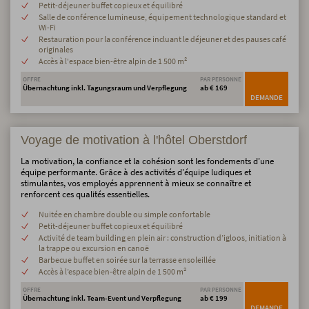
Petit-déjeuner buffet copieux et équilibré
Salle de conférence lumineuse, équipement technologique standard et
Wi-Fi
Restauration pour la conférence incluant le déjeuner et des pauses café
originales
Accès à l'espace bien-être alpin de 1 500 m²
OFFRE
PAR PERSONNE
Übernachtung inkl. Tagungsraum und Verpflegung
ab € 169
DEMANDE
Voyage de motivation à l'hôtel Oberstdorf
La motivation, la confiance et la cohésion sont les fondements d'une
équipe performante. Grâce à des activités d'équipe ludiques et
stimulantes, vos employés apprennent à mieux se connaître et
renforcent ces qualités essentielles.
Nuitée en chambre double ou simple confortable
Petit-déjeuner buffet copieux et équilibré
Activité de team building en plein air : construction d’igloos, initiation à
la trappe ou excursion en canoë
Barbecue buffet en soirée sur la terrasse ensoleillée
Accès à l’espace bien-être alpin de 1 500 m²
OFFRE
PAR PERSONNE
Übernachtung inkl. Team-Event und Verpflegung
ab € 199
DEMANDE