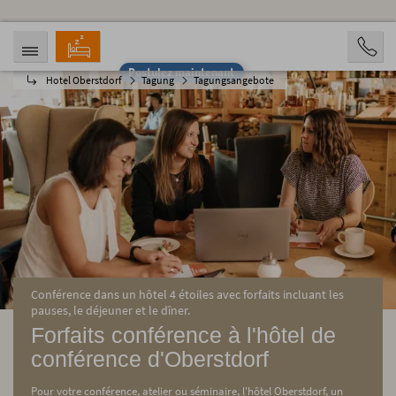
Postulez maintenant
Hotel Oberstdorf
Tagung
Tagungsangebote
ARRIVÉE
DÉPART
07.08.2026
12.08.2026
PERSONNES
2 Personen
RÉSERVATION
Conférence dans un hôtel 4 étoiles avec forfaits incluant les
pauses, le déjeuner et le dîner.
Forfaits conférence à l'hôtel de
conférence d'Oberstdorf
Pour votre conférence, atelier ou séminaire, l'hôtel Oberstdorf, un