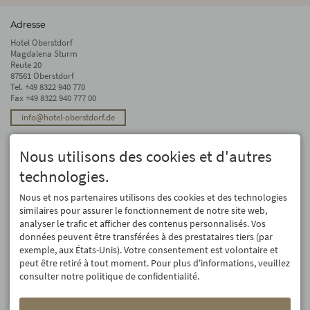
Adresse
Hotel Oberstdorf
Magdalena Sturm
Reute 20
87561 Oberstdorf
Tel.
+49 8322 940 770
Fax +49 8322 940 777 00
info@hotel-oberstdorf.de
Stay up to date
Nous utilisons des cookies et d'autres
We will not forward your email address. And we don’t like spam, either. We
promise! You can unsubscribe at any time.
technologies.
Registre
Nous et nos partenaires utilisons des cookies et des technologies
similaires pour assurer le fonctionnement de notre site web,
analyser le trafic et afficher des contenus personnalisés. Vos
données peuvent être transférées à des prestataires tiers (par
exemple, aux États-Unis). Votre consentement est volontaire et
peut être retiré à tout moment. Pour plus d'informations, veuillez
consulter notre politique de confidentialité.