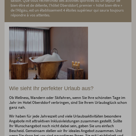
saison. Que vous recherchiez des activités sportives ou un séjour de
bien-être et de détente, l'hôtel Oberstdorf, premier « hôtel bien-être »
de l'Allgäu, est un établissement 4 étoiles supérieur qui saura toujours
répondre à vos attentes.
Wie sieht Ihr perfekter Urlaub aus?
Ob Wellness, Wandern oder Skifahren, wenn Sie Ihre schönsten Tage im
Jahr im Hotel Oberstdorf verbringen, sind Sie Ihrem Urlaubsglück schon
ganz nah.
Wir haben für jede Jahreszeit und viele Urlaubsaktivitäten besondere
Angebote mit attraktiven Inklusivleistungen zusammen gestellt. Sollte
Ihr Wunschangebot noch nicht dabei sein, geben Sie uns einfach
Bescheid. Gemeinsam stellen wir Ihr ideales Angebot zusammen. Und
wenn Sie dann bei uns sind garantieren Ihnen, Sie mit Leichtigkeit und