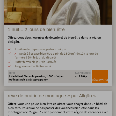
1 nuit = 2 jours de bien-être
Offrez-vous deux journées de détente et de bien-être dans la région
d'Allgäu.
1 nuit en demi-pension gastronomique
Accès à l'espace bien-être alpin de 1 500 m² (de 10h le jour de
l'arrivée à 20h le jour du départ)
Buffet fermier le jour de l'arrivée
Programme d'activités varié
OFFRE
PAR PERSONNE
1 Nacht inkl. Verwöhnpension, 1.500 m²Alpen
ab € 184,-
Wellnesswelt & Gästeprogramm
RÉSERVATION
rêve de prairie de montagne « pur Allgäu »
Offrez-vous une pause bien-être et laissez-vous choyer dans un hôtel de
bien-être. Pourquoi ne pas passer des vacances bien-être dans les
montagnes de l'Allgäu ? Vivez pleinement votre région de vacances avec