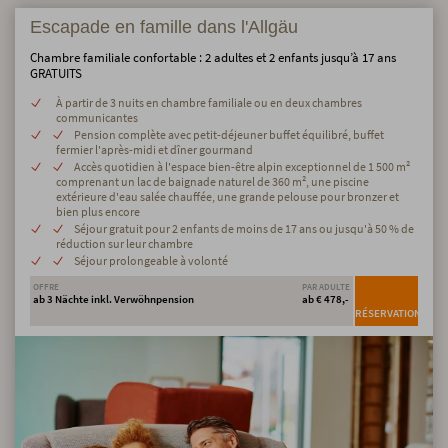
Escapade en famille dans l'Allgäu
Chambre familiale confortable : 2 adultes et 2 enfants jusqu’à 17 ans
GRATUITS
À partir de 3 nuits en chambre familiale ou en deux chambres
communicantes
Pension complète avec petit-déjeuner buffet équilibré, buffet
fermier l'après-midi et dîner gourmand
Accès quotidien à l'espace bien-être alpin exceptionnel de 1 500 m²
comprenant un lac de baignade naturel de 360 m², une piscine
extérieure d'eau salée chauffée, une grande pelouse pour bronzer et
bien plus encore
Séjour gratuit pour 2 enfants de moins de 17 ans ou jusqu'à 50 % de
réduction sur leur chambre
Séjour prolongeable à volonté
OFFRE
PAR ADULTE
ab 3 Nächte inkl. Verwöhnpension
ab € 478,-
RÉSERVATION