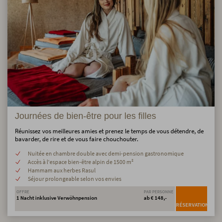
Journées de bien-être pour les filles
Réunissez vos meilleures amies et prenez le temps de vous détendre, de
bavarder, de rire et de vous faire chouchouter.
Nuitée en chambre double avec demi-pension gastronomique
Accès à l'espace bien-être alpin de 1500 m²
Hammam aux herbes Rasul
Séjour prolongeable selon vos envies
OFFRE
PAR PERSONNE
1 Nacht inklusive Verwöhnpension
ab € 148,-
RÉSERVATION