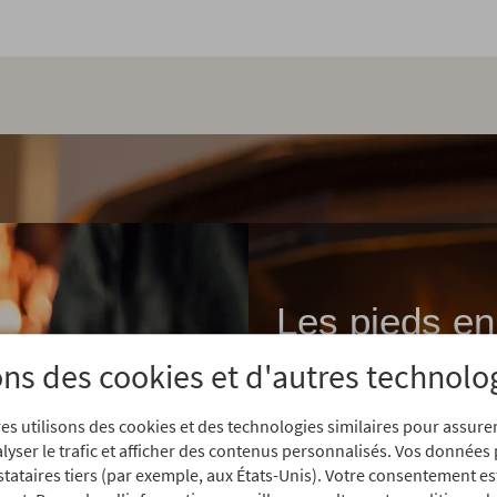
Les pieds en 
autorisés
ons des cookies et d'autres technolo
Oui, vous séjournez dan
es utilisons des cookies et des technologies similaires pour assur
hôtel 4 étoiles supérieu
alyser le trafic et afficher des contenus personnalisés. Vos données
cela ne signifie pas que
stataires tiers (par exemple, aux États-Unis). Votre consentement es