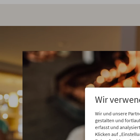
Wir verwen
Wir und unsere Partn
gestalten und fortl
erfasst und analysie
Klicken auf „Einstell