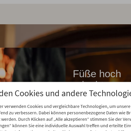
Füße hoch
erlaubt
den Cookies und andere Technologi
Ja, Sie machen Urlaub 
er verwenden Cookies und vergleichbare Technologien, um unsere
4-Sterne Superior Hotel
aufend zu verbessern. Dabei können personenbezogene Daten wie 
deshalb müssen Sie kein
rt werden. Durch Klicken auf „Alle akzeptieren“ stimmen Sie der V
auf gemütliche
ungen“ können Sie eine individuelle Auswahl treffen und erteilte Ein
Wohnzimmeratmosphä