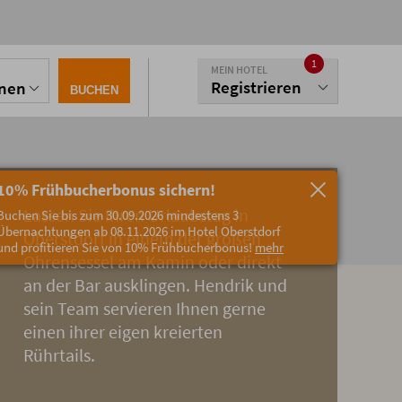
1
MEIN HOTEL
Registrieren
onen
BUCHEN
10% Frühbucherbonus sichern!
Lassen Sie Ihren Urlaubstag in
Buchen Sie bis zum 30.09.2026 mindestens 3
Übernachtungen ab 08.11.2026 im Hotel Oberstdorf
Oberstdorf in einem der großen
und profitieren Sie von 10% Frühbucherbonus!
mehr
Ohrensessel am Kamin oder direkt
an der Bar ausklingen. Hendrik und
sein Team servieren Ihnen gerne
einen ihrer eigen kreierten
Rührtails.