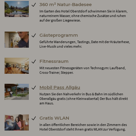
360 m² Natur-Badesee
Im Garten des Hotel Oberstdorf schwimmen Sie in klarem,
naturreinem Wasser, ohne chemische Zusätze und ruhen
auf der großen Liegewiese.
Gästeprogramm
Geführte Wanderungen, Tastings, Date mit der Kräuterhexe,
Live-Musik und vieles mehr.
Fitnessraum
Mit neuesten Fitnessgeräten von Technogym: Laufband,
Cross-Trainer, Stepper.
Mobil Pass Allgäu
Nutzen Sie den Nahverkehr in Bus & Bahn im südlichen
Oberallgäu gratis (ohne Kleinwalsertal) Der Bus hält direkt
am Haus.
Gratis WLAN
In allen öffentlichen Bereichen sowie in den Zimmern des
Hotel Oberstdorf steht Ihnen gratis WLAN zur Verfügung.