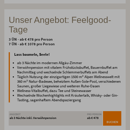
Unser Angebot: Feelgood-
Tage
3 ÜN - ab € 478 pro Person
7 ÜN - ab € 1078 pro Person
Lass baumeln, Seele!
ab 3 Nächte im modernen Allgäu-Zimmer
Verwöhnpension mit vitalem Frühstücksbuffet, Bauernbuffet am
Nachmittag und wechselnde Schlemmerbuffets am Abend
Täglich Nutzung der einzigartigen 1500 m² Alpen Wellnesswelt mit
360 m² Natur-Badesee, beheiztem Außen-Sole-Pool, verschiedenen
Saunen, großer Liegewiese und weiteren Ruhe-Oasen
Wellness-Vitalbuffet, dazu Tee und Steinewasser
Wechselnde Wochenhighlights mit Kräutertalk, Whisky- oder Gin-
Tasting, sagenhaftem Abendspaziergang
ANGEBOT
PRO PERSON
ab 3 Nächte inkl. Verwöhnpension
ab € 478
BUCHEN