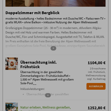
Doppelzimmer mit Bergblick
moderne Ausstattung • helles Badezimmer mit Dusche/WC • Flatscreen-TV •
gratis WLAN • ohne Balkon • inklusive Nutzung der Alpen Wellnesswelt
Großzügiges Doppelzimmer (25 - 30 m²) in modernem, stilvollem Allgäu-
Design mit viel Holz und warmen Farben. Helles Badezimmer mit
Dusche/WC, Fön und Schminkspiegel. Ausgestattet mit TV, Telefon & WLAN.
Im Preis enthalten ist die freie Benutzung der Alpen Wellnesswelt mit
großem Ganzjahres-Sole-Pool, Naturbadesee, einzigartigem Saunabereich
+
mit Sauna-Alpe, Steinbad, Backstüble, Flachsbad und vielem mehr.
Übernachtung inkl.
1104,00 €
Frühstück
2 Erwachsene
Übernachtung in der gewählten
inkl. Frühstück,
Zimmerkategorie • Frühstücksbuffet •
Wellnessnutzung
zzgl. Kurbeitrag
1.500 m² Alpen Wellnesswelt mit großem
Sole-Pool__
AUSWÄHLEN
Inklusivleistungen:
Übernachtung in der gewählten
+
Zimmerkategorie
Frühstücksbuffet mit über 100
Natur erleben, Wellness genießen,
1252,80 €
verschiedenen