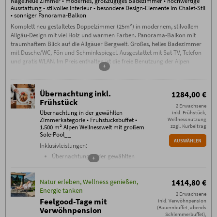
Nagelneue Zimmer • modernes, großzügiges Badezimmer • hochwertige
Stornogebühren außer bei Weitervermietung. Eine
Stornierung muss schriftlich per E-Mail erfolgen
gemeinsamen Wanderungen, Alp-
Ausstattung • stilvolles Interieur • besondere Design-Elemente im Chalet-Stil
(ausschließlich an info@hotel-oberstdorf.de).
• sonniger Panorama-Balkon
Abend mit Live-Musik, Feuerabend,
Wir empfehlen den Abschluss einer
Whisky-Tasting uvm.
Komplett neu gestaltetes Doppelzimmer (25m²) in modernem, stilvollem
Reiserücktrittskostenversicherung.
Allgäu-Design mit viel Holz und warmen Farben. Panorama-Balkon mit
1 x Oberstdorf-Zeremonie 60 min
traumhaftem Blick auf die Allgäuer Bergwelt. Großes, helles Badezimmer
1 x wohltuendes Peeling 30 min
mit Dusche/WC, Fön und Schminkspiegel. Ausgestattet mit Sat-TV, Telefon
1 x Kopf-Dekolleté-Massage 30 min
und gratis WLAN. Im Preis enthalten ist die freie Benutzung der Alpen
+
Buchungsbedingungen
Wellnesswelt mit großem Ganzjahres-Sole-Pool, Naturbadesee,
Es gelten die
Buchungsbedingungen
(PDF) des
einzigartigem Saunabereich mit Sauna-Alpe, Steinbad, Backstüble,
Hotel Oberstdorf, Reute 20, D-87561 Oberstdorf.
Flachsbad und vielem mehr.
Check-in ab 15 Uhr. Falls Sie nach 23.00
Übernachtung inkl.
1284,00 €
Uhr anreisen, kontaktieren Sie uns bitte am
Frühstück
Anreisetag per Telefon.
2 Erwachsene
Check-out bis 11.00 Uhr
Übernachtung in der gewählten
inkl. Frühstück,
Garagenstellplatz 15 Euro,
Zimmerkategorie • Frühstücksbuffet •
Wellnessnutzung
Außenstellplatz 5 € pro PKW/Nacht
zzgl. Kurbeitrag
1.500 m² Alpen Wellnesswelt mit großem
Zusätzliche Bedingungen
Sole-Pool__
Keine Anzahlung – ab Buchung 70%
AUSWÄHLEN
Inklusivleistungen:
Stornogebühren außer bei Weitervermietung. Eine
Stornierung muss schriftlich per E-Mail erfolgen
Übernachtung in der gewählten
+
(ausschließlich an info@hotel-oberstdorf.de).
Zimmerkategorie
Wir empfehlen den Abschluss einer
Reiserücktrittskostenversicherung.
Frühstücksbuffet mit über 100
Natur erleben, Wellness genießen,
1414,80 €
verschiedenen
Energie tanken
Frühstückskomponenten von 7.30
2 Erwachsene
bis 11 Uhr
Feelgood-Tage mit
inkl. Verwöhnpension
(Bauernbuffet, abends
täglich Nutzung der einzigartigen
Verwöhnpension
Schlemmerbuffet),