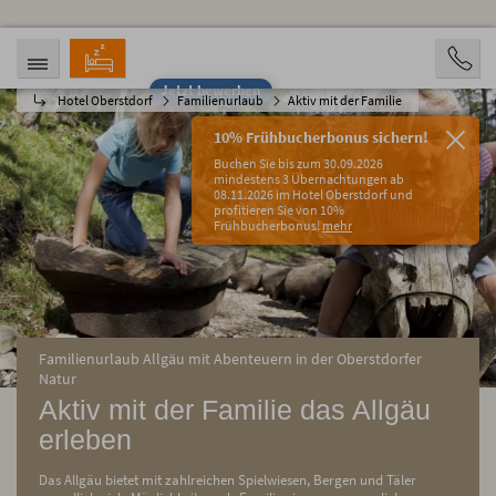
Jetzt bewerben
Hotel Oberstdorf
Familienurlaub
Aktiv mit der Familie
ANREISE
ABREISE
06.08.2026
11.08.2026
10% Frühbucherbonus sichern!
PERSONEN
Buchen Sie bis zum 30.09.2026
2 Personen
mindestens 3 Übernachtungen ab
08.11.2026 im Hotel Oberstdorf und
profitieren Sie von 10%
BUCHEN
Frühbucherbonus!
mehr
Familienurlaub Allgäu mit Abenteuern in der Oberstdorfer
Natur
Aktiv mit der Familie das Allgäu
erleben
Das Allgäu bietet mit zahlreichen Spielwiesen, Bergen und Täler