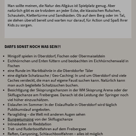
Man sollte meinen, die Natur des Allgäus ist Spielplatz genug. Aber
natürlich gibt es sie trotzdem an jeder Ecke, die klassischen Rutschen,
Schaukeln, Klettertürme und Sandkästen. Ob auf dem Berg oder im Tal,
sie stehen überall bereit und warten nur darauf, für Action und Spaß Ihrer
Kids zu sorgen.
DARFS SONST NOCH WAS SEIN?!
Minigolf spielen in Oberstdorf, Fischen oder Obermaiselstein
Eichhörnchen und Enten füttern und beobachten im Eichhörnchenwald in
Fischen
eine Runde im Marktbähnle in die Oberstdorfer Täler
eine digitale Schatzsuche / Geo-Caching: In und um Oberstdorf sind viele
Caches versteckt, die man auf eigene Faust suchen kann. Natürlich kann
man auch begleitete Schatzsuchen buchen.
Besichtigung der Skisprungschanzen in der WM Skisprung Arena oder der
Skiflugschanze am Freibergsee. Danach ist die Leistung der Springer noch
viel höher einzuschätzen.
Eislaufen im Sommer: In der Eislaufhalle in Oberstdorf wird täglich
Publikumslauf angeboten.
Paragliding – die Welt mit anderen Augen sehen
Bungeejumping
von der Skiflugschanze
Inlineskaten im Riedstation
Tret- und Ruderbootfahren auf dem Freibergsee
Raften, Canyoning, Schlauchbootfahren – alles ist möglich