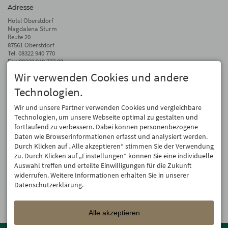
Adresse
Hotel Oberstdorf
Magdalena Sturm
Reute 20
87561 Oberstdorf
Tel.
08322 940 770
Fax 08322 940 777 00
Wir verwenden Cookies und andere
info@hotel-oberstdorf.de
Technologien.
Auf dem Laufenden bleiben
Wir geben Ihre E-Mail-Adresse nicht weiter. Wir mögen auch keinen Spam.
Wir und unsere Partner verwenden Cookies und vergleichbare
Versprochen! Eine Abmeldung ist jederzeit möglich.
Technologien, um unsere Webseite optimal zu gestalten und
fortlaufend zu verbessern. Dabei können personenbezogene
Anmelden
Daten wie Browserinformationen erfasst und analysiert werden.
Durch Klicken auf „Alle akzeptieren“ stimmen Sie der Verwendung
zu. Durch Klicken auf „Einstellungen“ können Sie eine individuelle
Auswahl treffen und erteilte Einwilligungen für die Zukunft
widerrufen. Weitere Informationen erhalten Sie in unserer
Datenschutzerklärung.
Alle akzeptieren