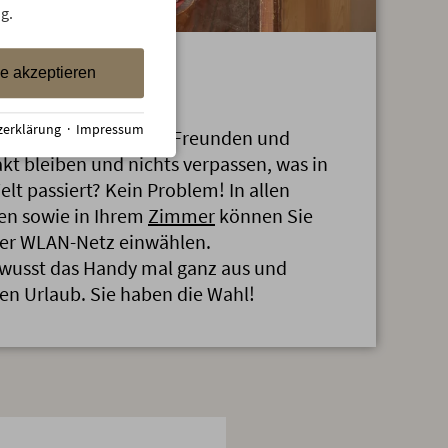
g.
le akzeptieren
N
zerklärung
·
Impressum
 Ihres Urlaubes mit Freunden und
t bleiben und nichts verpassen, was in
lt passiert? Kein Problem! In allen
hen sowie in Ihrem
Zimmer
können Sie
nser WLAN-Netz einwählen.
ewusst das Handy mal ganz aus und
en Urlaub. Sie haben die Wahl!