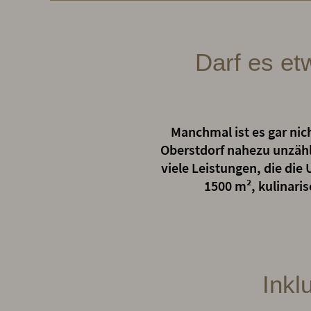
Darf es et
Manchmal ist es gar nich
Oberstdorf nahezu unzähli
viele Leistungen, die die 
1500 m², kulinari
Inkl