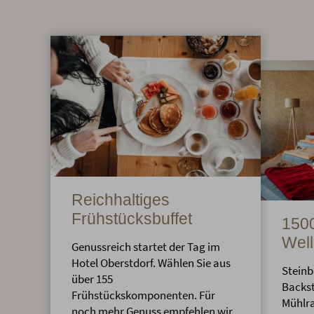
Reichhaltiges
Frühstücksbuffet
1500
Well
Genussreich startet der Tag im
Hotel Oberstdorf. Wählen Sie aus
Steinb
über 155
Backst
Frühstückskomponenten. Für
Mühlra
noch mehr Genuss empfehlen wir