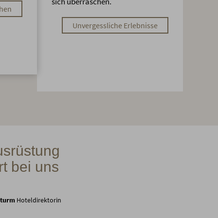
sich überraschen.
chen
Unvergessliche Erlebnisse
usrüstung
t bei uns
Sturm
Hoteldirektorin