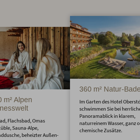
360 m² Natur-Bad
 m² Alpen
Im Garten des Hotel Oberst
nesswelt
schwimmen Sie bei herrlic
Panoramablick in klarem,
ad, Flachsbad, Omas
naturreinem Wasser, ganz 
üble, Sauna-Alpe,
chemische Zusätze.
ddusche, beheizter Außen-