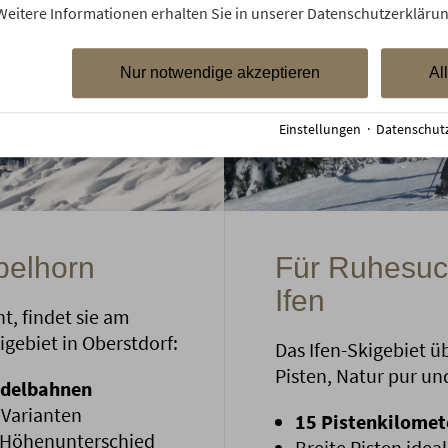
Weitere Informationen erhalten Sie in unserer Datenschutzerklärun
Nur notwendige akzeptieren
Al
Einstellungen
·
Datenschut
belhorn
Für Ruhesuc
Ifen
t, findet sie am
gebiet in Oberstdorf:
Das Ifen-Skigebiet 
Pisten, Natur pur u
endelbahnen
 Varianten
15 Pistenkilomete
m Höhenunterschied
Breite Pisten ide