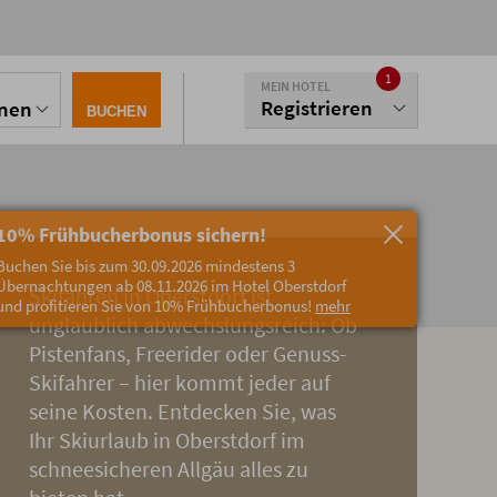
1
MEIN HOTEL
Registrieren
onen
BUCHEN
10% Frühbucherbonus sichern!
Buchen Sie bis zum 30.09.2026 mindestens 3
Übernachtungen ab 08.11.2026 im Hotel Oberstdorf
Skifahren in Oberstdorf ist
und profitieren Sie von 10% Frühbucherbonus!
mehr
unglaublich abwechslungsreich: Ob
Pistenfans, Freerider oder Genuss-
Skifahrer – hier kommt jeder auf
seine Kosten. Entdecken Sie, was
Ihr Skiurlaub in Oberstdorf im
schneesicheren Allgäu alles zu