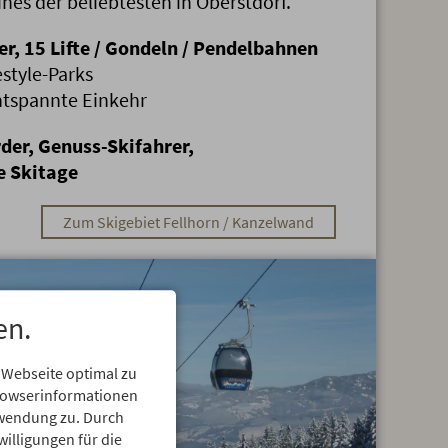
ines der beliebtesten in Oberstdorf.
r, 15 Lifte / Gondeln / Pendelbahnen
style-Parks
entspannte Einkehr
der, Genuss-Skifahrer,
e Skitage
Zum Skigebiet Fellhorn / Kanzelwand
en.
 Webseite optimal zu
Browserinformationen
erwendung zu. Durch
willigungen für die