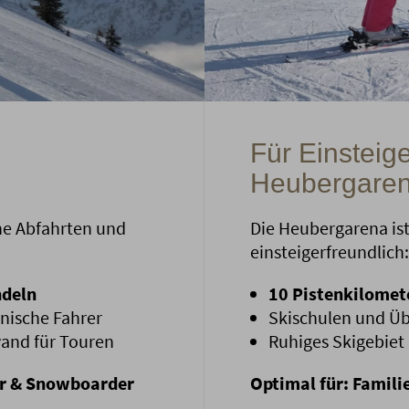
Für Einsteig
Heubergare
he Abfahrten und
Die Heubergarena is
einsteigerfreundlich:
ndeln
10 Pistenkilomete
hnische Fahrer
Skischulen und Üb
and für Touren
Ruhiges Skigebiet 
er & Snowboarder
Optimal für: Famili