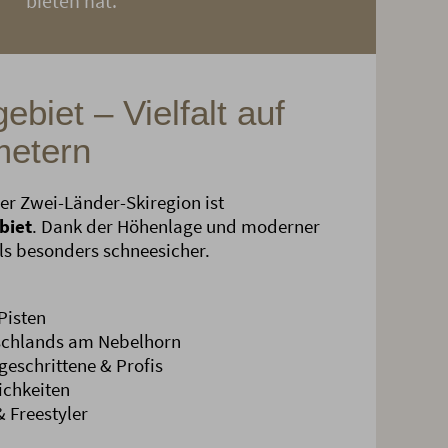
bieten hat.
ebiet – Vielfalt auf
metern
er Zwei-Länder-Skiregion ist
biet
. Dank der Höhenlage und moderner
als besonders schneesicher.
Pisten
tschlands am Nebelhorn
geschrittene & Profis
ichkeiten
 Freestyler