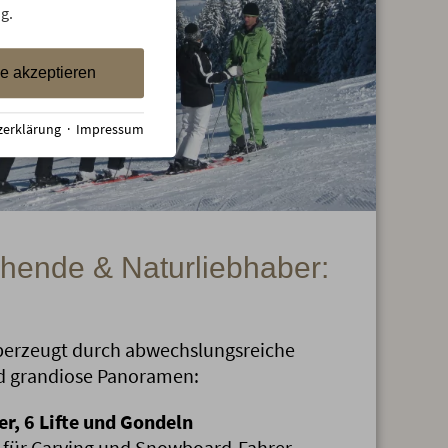
g.
le akzeptieren
zerklärung
·
Impressum
hende & Naturliebhaber:
überzeugt durch abwechslungsreiche
nd grandiose Panoramen:
r, 6 Lifte und Gondeln
al für Carving und Snowboard-Fahrer