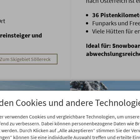
nach Österreich ist e
36 Pistenkilomete
Ort
Funparks und Free
Viele Hütten für 
ereinsteiger und
Ideal für: Snowboar
abwechslungsreich
Zum Skigebiet Söllereck
den Cookies und andere Technologi
er verwenden Cookies und vergleichbare Technologien, um unsere
aufend zu verbessern. Dabei können personenbezogene Daten wie 
rt werden. Durch Klicken auf „Alle akzeptieren“ stimmen Sie der V
ungen“ können Sie eine individuelle Auswahl treffen und erteilte Ein