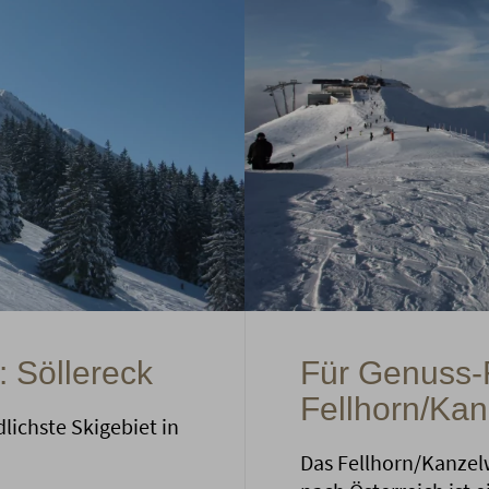
: Söllereck
Für Genuss-
Fellhorn/Ka
dlichste Skigebiet in
Das Fellhorn/Kanzel