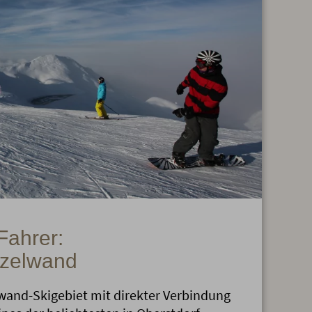
Fahrer:
nzelwand
wand-Skigebiet mit direkter Verbindung