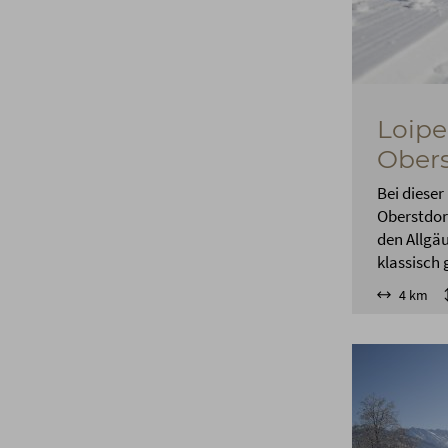
Loipe
Obers
Bei dieser
Oberstdorf
den Allgäu
klassisch 
4 km