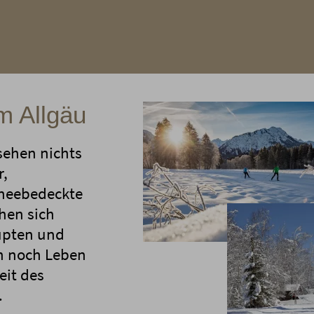
m Allgäu
sehen nichts
r,
hneebedeckte
hen sich
upten und
ch noch Leben
eit des
.