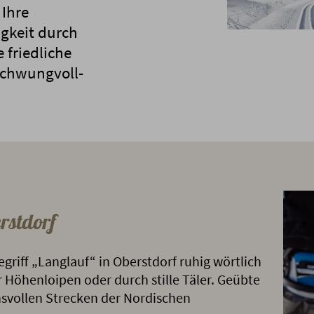
Ihre
igkeit durch
 friedliche
 schwungvoll-
rstdorf
riff „Langlauf“ in Oberstdorf ruhig wörtlich
 Höhenloipen oder durch stille Täler. Geübte
chsvollen Strecken der Nordischen