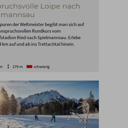
ruchsvolle Loipe nach
elmannsau
Spuren der Weltmeister begibt man sich auf
anspruchsvollen Rundkurs vom
fstadion Ried nach Spielmannsau. Erlebe
 km auf und ab ins Trettachtal hinein.
km
279 m
schwierig