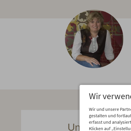
Wir verwen
Wir und unsere Partn
gestalten und fortl
erfasst und analysie
Unsere Touren
Klicken auf „Einstell