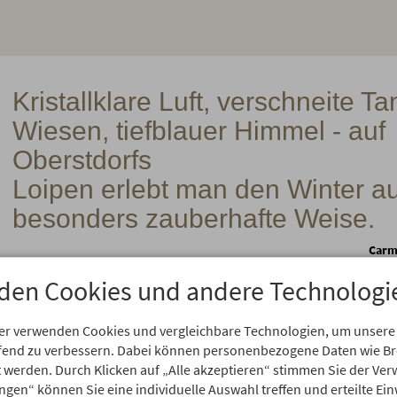
Kristallklare Luft, verschneite T
Wiesen, tiefblauer Himmel - auf
Oberstdorfs
Loipen erlebt man den Winter a
besonders zauberhafte Weise.
Carm
den Cookies und andere Technologi
er verwenden Cookies und vergleichbare Technologien, um unsere
aufend zu verbessern. Dabei können personenbezogene Daten wie 
rt werden. Durch Klicken auf „Alle akzeptieren“ stimmen Sie der V
vorschläge für Skater und d
ungen“ können Sie eine individuelle Auswahl treffen und erteilte Ein