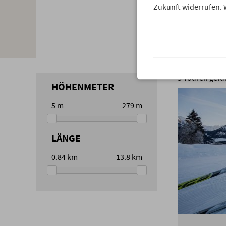
Zukunft widerrufen. 
5
Touren gefu
HÖHENMETER
5
m
279
m
LÄNGE
0.84
km
13.8
km