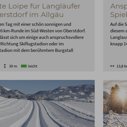
te Loipe für Langläufer
Ansp
erstdorf im Allgäu
Spi
en Tag mit einer schön sonnigen und
Auf die 
 6 km-Runde im Süd-Westen von Oberstdorf.
diesem 
lässt sich um einige auch anspruchsvollere
Langlau
 Richtung Skiflugstadion oder im
knapp 14
tadion mit dem berühmtem Burgstall
39 m
leicht
13,8 