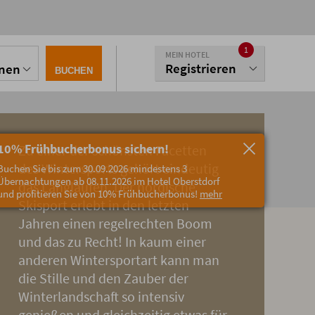
1
MEIN HOTEL
Registrieren
onen
BUCHEN
10% Frühbucherbonus sichern!
Zu einer der schönsten Facetten
des Wintersports gehört eindeutig
Buchen Sie bis zum 30.09.2026 mindestens 3
Übernachtungen ab 08.11.2026 im Hotel Oberstdorf
das Langlaufen. Der nordische
und profitieren Sie von 10% Frühbucherbonus!
mehr
Skisport erlebt in den letzten
Jahren einen regelrechten Boom
und das zu Recht! In kaum einer
anderen Wintersportart kann man
die Stille und den Zauber der
Winterlandschaft so intensiv
genießen und gleichzeitig etwas für