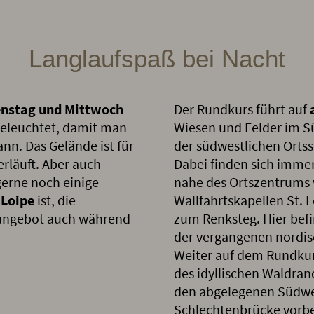
Langlaufspaß bei Nacht
enstag und Mittwoch
Der Rundkurs führt auf
beleuchtet, damit man
Wiesen und Felder im S
n. Das Gelände ist für
der südwestlichen Ortss
erläuft. Aber auch
Dabei finden sich imme
gerne noch einige
nahe des Ortszentrums 
-Loipe
ist, die
Wallfahrtskapellen St. 
htangebot auch während
zum Renksteg. Hier bef
der vergangenen nordis
Weiter auf dem Rundkurs
des idyllischen Waldrand
den abgelegenen Südwes
Schlechtenbrücke vorbei