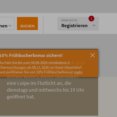
1
MEIN HOTEL
Registrieren
onen
BUCHEN
10% Frühbucherbonus sichern!
Für alle, die gerne abends noch eine
Buchen Sie bis zum 30.09.2026 mindestens 3
Übernachtungen ab 08.11.2026 im Hotel Oberstdorf
Runde mit den Langlaufskiern
und profitieren Sie von 10% Frühbucherbonus!
mehr
drehen wollen, bietet Oberstdorf
eine Loipe im Flutlicht an, die
dienstags und mittwochs bis 19 Uhr
geöffnet hat.