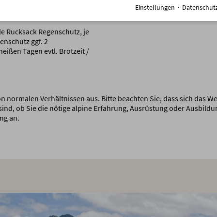
Einstellungen
·
Datenschut
le Rucksack Regenschutz, je
enschutz ggf. 2
eißen Tagen evtl. Brotzeit /
 normalen Verhältnissen aus. Bitte beachten Sie, dass sich das We
 sind, ob Sie die nötige alpine Erfahrung, Ausrüstung oder Ausbildu
ng an.