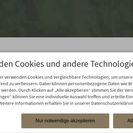
Länge
den Cookies und andere Technologi
0,84 km
Höhenmeter aufwärts
er verwenden Cookies und vergleichbare Technologien, um unsere
5 m
aufend zu verbessern. Dabei können personenbezogene Daten wie 
Lage
rt werden. Durch Klicken auf „Alle akzeptieren“ stimmen Sie der V
Tal
ungen“ können Sie eine individuelle Auswahl treffen und erteilte Ein
Weitere Informationen erhalten Sie in unserer Datenschutzerklärun
Nur notwendige akzeptieren
Al