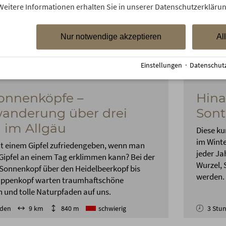
Weitere Informationen erhalten Sie in unserer Datenschutzerklärun
Nur notwendige akzeptieren
Al
Einstellungen
·
Datenschut
onnenköpfe –
Hina
anderung über drei
Sont
l im Allgäu
Diese ku
im Winte
 einem Gipfel zufriedengeben, wenn man
jeder Ja
 Gipfel an einem Tag erklimmen kann? Bei der
Wurzel, 
Sonnenkopf über den Heidelbeerkopf bis
werden.
ippenkopf warten traumhaftschöne
 und tolle Naturpfaden auf uns.
nden
9 km
840 m
schwierig
3 Stu