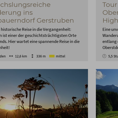
chslungsreiche
Tour
erung ins
Ober
auerndorf Gerstruben
High
e historische Reise in die Vergangenheit:
Eine unv
 ist einer der geschichtsträchtigsten Orte
Wanderun
ds. Hier wartet eine spannende Reise in die
entlang 
heit!
Oberstdo
nden
12,6 km
336 m
mittel
5,5 S