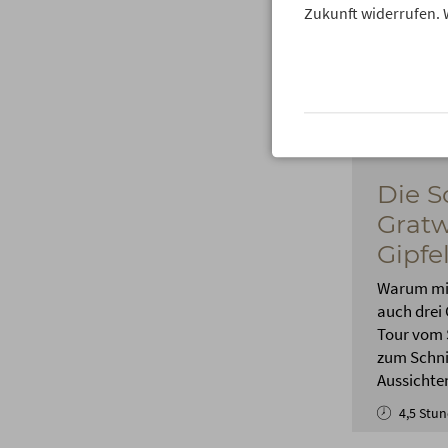
Zukunft widerrufen. 
Die S
Gratw
Gipfe
Warum mit
auch drei
Tour vom 
zum Schn
Aussichten
4,5 Stu