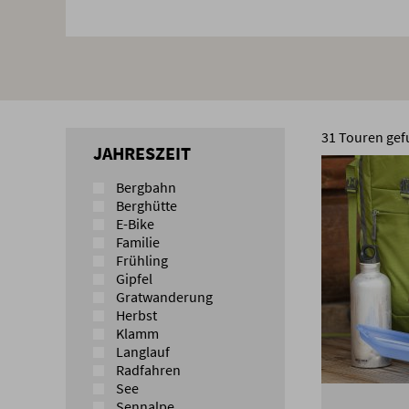
31
Touren gef
JAHRESZEIT
Bergbahn
Berghütte
E-Bike
Familie
Frühling
Gipfel
Gratwanderung
Herbst
Klamm
Langlauf
Radfahren
See
Sennalpe