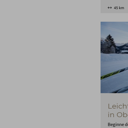
45 km
Leich
in Ob
Beginne d