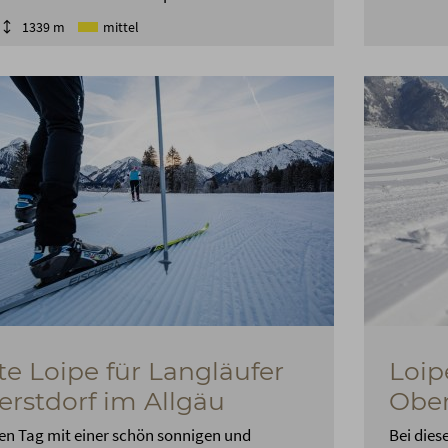
1339 m
mittel
te Loipe für Langläufer
Loip
erstdorf im Allgäu
Ober
en Tag mit einer schön sonnigen und
Bei dies