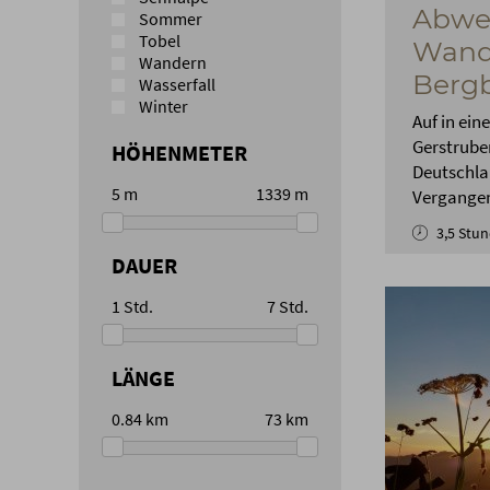
Abwe
Sommer
Tobel
Wand
Wandern
Bergb
Wasserfall
Winter
Auf in ein
Gerstruben
HÖHENMETER
Deutschlan
5
m
1339
m
Vergangen
3,5 Stu
DAUER
1
Std.
7
Std.
LÄNGE
0.84
km
73
km