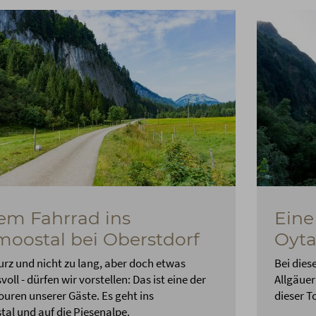
em Fahrrad ins
Eine
oostal bei Oberstdorf
Oyta
urz und nicht zu lang, aber doch etwas
Bei dies
oll - dürfen wir vorstellen: Das ist eine der
Allgäuer
ouren unserer Gäste. Es geht ins
dieser T
al und auf die Piesenalpe.