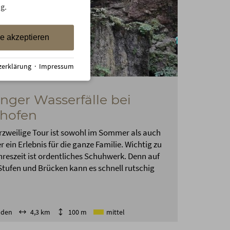
g.
le akzeptieren
zerklärung
·
Impressum
nger Wasserfälle bei
hofen
rzweilige Tour ist sowohl im Sommer als auch
r ein Erlebnis für die ganze Familie. Wichtig zu
hreszeit ist ordentliches Schuhwerk. Denn auf
Stufen und Brücken kann es schnell rutschig
nden
4,3 km
100 m
mittel