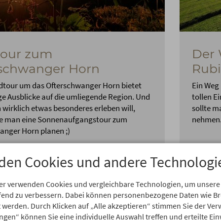
tour zum
Der 
rschwanger Horn
Rub
dtour um das Ofterschwanger Horn bietet
Ein Weg
ge Ausblicke auf die umliegende Region. Und
tollen E
wirklich etwas besonderes erleben will,
sollte m
te man eine Sonnenaufgangstour zum
nehmen
anger Horn planen ;)
nden
8,6 km
548 m
mittel
den Cookies und andere Technologi
er verwenden Cookies und vergleichbare Technologien, um unsere
aufend zu verbessern. Dabei können personenbezogene Daten wie 
rt werden. Durch Klicken auf „Alle akzeptieren“ stimmen Sie der V
ungen“ können Sie eine individuelle Auswahl treffen und erteilte Ein