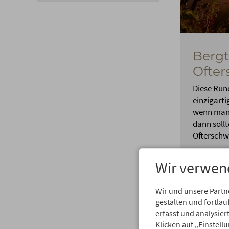
Berg
Ofte
Diese Run
einzigarti
wenn man 
dann soll
Ofterschw
3,4 Stu
Wir verwen
Wir und unsere Partn
gestalten und fortl
erfasst und analysie
Klicken auf „Einstell