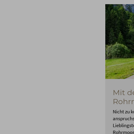
Mit d
Rohrm
Nicht zu k
anspruchsv
Lieblingst
Rohrmoost