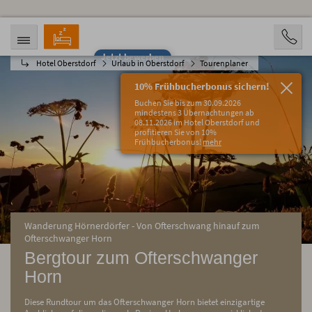
Jetzt bewerben
Hotel Oberstdorf
Urlaub in Oberstdorf
Tourenplaner
ANREISE
ABREISE
10.08.2026
15.08.2026
10% Frühbucherbonus sichern!
PERSONEN
Buchen Sie bis zum 30.09.2026
2 Personen
mindestens 3 Übernachtungen ab
08.11.2026 im Hotel Oberstdorf und
profitieren Sie von 10%
BUCHEN
Frühbucherbonus!
mehr
Wanderung Hörnerdörfer - Von Ofterschwang hinauf zum
Ofterschwanger Horn
Bergtour zum Ofterschwanger
Horn
Diese Rundtour um das Ofterschwanger Horn bietet einzigartige