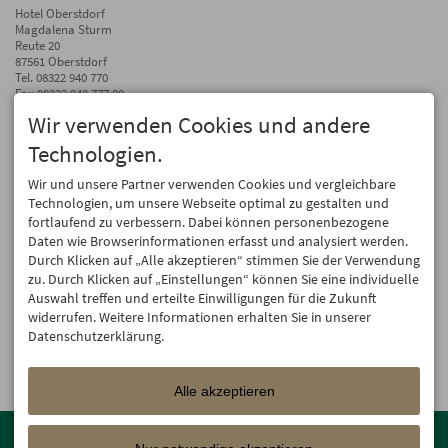
Hotel Oberstdorf
Magdalena Sturm
Reute 20
87561 Oberstdorf
Tel.
08322 940 770
Fax 08322 940 777 00
Wir verwenden Cookies und andere
info@hotel-oberstdorf.de
Technologien.
Auf dem Laufenden bleiben
Wir geben Ihre E-Mail-Adresse nicht weiter. Wir mögen auch keinen Spam.
Wir und unsere Partner verwenden Cookies und vergleichbare
Versprochen! Eine Abmeldung ist jederzeit möglich.
Technologien, um unsere Webseite optimal zu gestalten und
fortlaufend zu verbessern. Dabei können personenbezogene
Anmelden
Daten wie Browserinformationen erfasst und analysiert werden.
Durch Klicken auf „Alle akzeptieren“ stimmen Sie der Verwendung
zu. Durch Klicken auf „Einstellungen“ können Sie eine individuelle
Auswahl treffen und erteilte Einwilligungen für die Zukunft
widerrufen. Weitere Informationen erhalten Sie in unserer
Datenschutzerklärung.
Alle akzeptieren
Mitglied der
Oberstdorf Resort
Familien mit den schönsten
Urlaubsunterkünften von der Berghütte bis zum 4-Sterne Superior