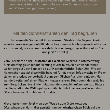
Ausblicke auf die umliegende Region. Und wenn man wirklich etwas
besonderes erleben will, dann sollte man eine Sonnenaufgangstour
zum Ofterschwanger Horn planen ;)
Mit den Sonnenstrahlen den Tag begrüßen
Und wenn die Sonne mit ihren warmen Strahlen die Gegend in ein
wunderbares orange einhüllt, dann fragt man sich, ob es gerade alles nur
ein Traum ist, oder ob man wirklich diesen einzigartigen Moment im "hier
und jetzt" erlebt :)
Vom Parkplatz an der
Talstation des Weltcup-Express
in Ofterschwang
führt der Weg gleich hinauf Richtung Wurzelhütte. Ab hier wandert man
weiter bergauf über Sonneck bis zur
Hochbichlhütte
(Sofahütte). Wie der
Name schon sagt ist diese Hütte bekannt für die vielen Sofas, welche im Freien
stehen und jeden, der vorbeiläut zum gemütlichen Ausruhen einladen. Man
wandert weiter auf einem Pfad ein kurzes steileres Stück durch den Wald bis
zum Bergrücken hinauf. Hier folgt man dem Weg hinauf zur Weltcup Hütte an
der Bergstation des Weltcup-Express. Ab hier führt der Weg weiter um das
Ofterschwanger Horn bis zur Hornalpe.
Hier angekommen folgt man dem Weg bis zum Gipfelkreuz des
Ofterschwanger Horn. Hier genießt man den
einzigartigen Blick
auf die