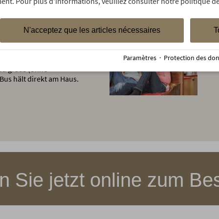
ent. Pour plus d'informations, veuillez consulter notre politique de
N'acceptez que les articles nécessaires
T
llgäu
Paramètres
·
Protection des do
verkehr in Bus & Bahn im
äu gratis (ohne
 Bus hält direkt am Haus.
 Sie jetzt online zum Bes