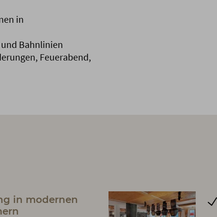
nen in
s- und Bahnlinien
derungen, Feuerabend,
ng in modernen
mern