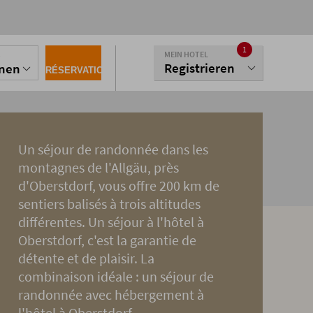
1
MEIN HOTEL
S
Registrieren
onen
RÉSERVATION
Un séjour de randonnée dans les
montagnes de l'Allgäu, près
d'Oberstdorf, vous offre 200 km de
sentiers balisés à trois altitudes
différentes. Un séjour à l'hôtel à
Oberstdorf, c'est la garantie de
détente et de plaisir. La
combinaison idéale : un séjour de
randonnée avec hébergement à
l'hôtel à Oberstdorf.