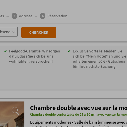
ts
→
3
Adresse
→
4
Réservation
chsene
CHERCHER
Feelgood-Garantie: Wir sorgen
Exklusive Vorteile: Melden Sie
dafür, dass Sie sich bei uns
sich bei "Mein Hotel" an und Sie
wohlfühlen, versprochen!
erhalten einen 50 € - Gutschein
für Ihre nächste Buchung.
Chambre double avec vue sur la m
Chambre double confortable de 25 à 30 m², avec vue sur la mo
Équipements modernes • Salle de bain lumineuse avec d