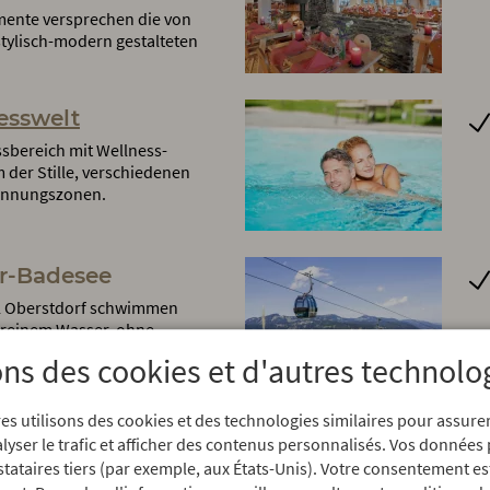
ente versprechen die von
 stylisch-modern gestalteten
esswelt
sbereich mit Wellness-
er Stille, verschiedenen
annungszonen.
r-Badesee
el Oberstdorf schwimmen
urreinem Wasser, ohne
und ruhen auf der großen
ons des cookies et d'autres technolo
es utilisons des cookies et des technologies similaires pour assur
amm
alyser le trafic et afficher des contenus personnalisés. Vos données
en, Tastings, Date mit der
stataires tiers (par exemple, aux États-Unis). Votre consentement es
usik und vieles mehr.