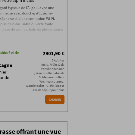
en-être alpin inclus
ant typique de l'Allgäu, avec une
lumineuse avec douche/WC, sèche-
téléphone et d'une connexion Wi-Fi.
e piscine d'eau salée ouverte toute
mplexe de saunas, bain de pierre, sauna
stdorf et de
2901,90 €
2 Adultes
ntagne
inclu. Frühstück,
Verwöhnpension
mier
(Bauernbuffet, abends
rande
Schlemmerbuffet),
Wellnessnutzung,
Wanderpaket - Gipfel(s)pass
Taxe de séjour pour plus
CHOISIR
rasse offrant une vue
 lac de