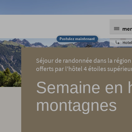
me
Postulez maintenant
Hotel
Séjour de randonnée dans la région d
offerts par l'hôtel 4 étoiles supérie
Semaine en 
montagnes