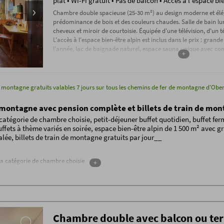
plat • Wi-Fi gratuit • Pas de balcon • Accès à l'espace bi
Chambre double spacieuse (25-30 m²) au design moderne et élég
prédominance de bois et des couleurs chaudes. Salle de bain 
cheveux et miroir de courtoisie. Équipée d'une télévision, d'un 
L'accès à l'espace bien-être alpin est inclus dans le prix : grand
l'année, lac de baignade naturel, espace sauna unique avec co
+
traditionnel, bain de lin et bien plus encore.
de montagne gratuits valables 7 jours sur tous les chemins de fer de montagne d'Ober
montagne avec pension complète et billets de train de mo
catégorie de chambre choisie, petit-déjeuner buffet quotidien, buffet fer
uffets à thème variés en soirée, espace bien-être alpin de 1 500 m² avec g
alée, billets de train de montagne gratuits par jour__
la catégorie de chambre choisie
+
er buffet de 7h30 à 11h00
r l'après-midi
me différents en soirée
 dans tout l'hôtel
Chambre double avec balcon ou ter
ace bien-être alpin de 1 500 m²* avec piscine extérieure d'eau salée chauffée, grand