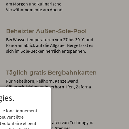
am Morgen und kulinarische
Verwöhnmomente am Abend.
Beheizter Außen-Sole-Pool
Bei Wassertemperaturen von 27 bis 30 °C und
Panoramablick auf die Allgäuer Berge lässt es
sich im Sole-Becken herrlich entspannen.
Täglich gratis Bergbahnkarten
Für Nebelhorn, Fellhorn, Kanzelwand,
Söllereck, Walmendingerhorn, Ifen, Zaferna
und Heuberg.
gies.
er le fonctionnement
Fitnessraum
 peuvent être
Mit neuesten Fitnessgeräten von Technogym:
t volontaire et peut
Laufband, Cross-Trainer, Stepper.