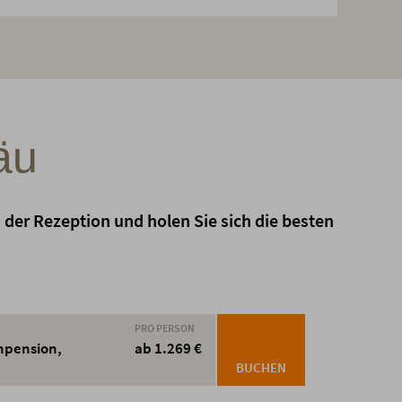
äu
der Rezeption und holen Sie sich die besten
PRO PERSON
npension,
ab 1.269 €
BUCHEN