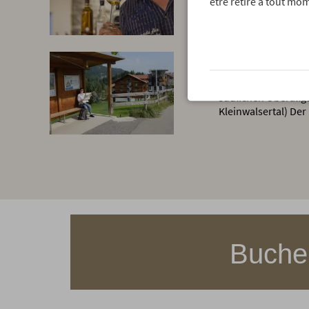
être retiré à tout mom
Mobil Pass A
Nutzen Sie den Nah
südlichen Oberallg
Kleinwalsertal) Der
Buchen