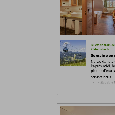
Billets de train 
Kleinwalsertal
Semaine en 
Nuitée dans la 
l'après-midi, b
piscine d'eau s
Services inclus :
Nuitée dans 
Petit-déjeun
Buffet fermie
Buffets à thè
Wi-Fi gratuit
Accès à l'esp