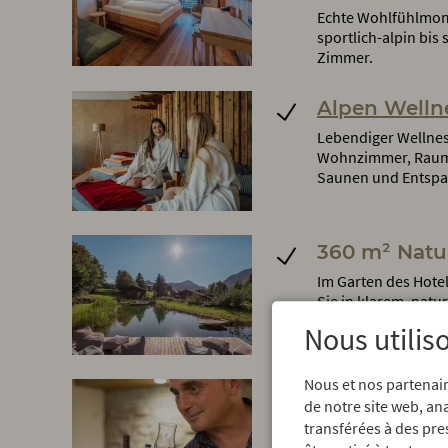
Echte Wohlfühlmom
sportlich-alpin bis
Zimmer.
Alpen Welln
Lebendiger Wellnes
Wohnzimmer, Raum d
Saunen und Entsp
360 m² Natu
Im Garten des Hot
Sie in klarem, nat
chemische Zusätze 
Nous utilis
Liegewiese.
Nous et nos partenair
Gästeprogr
de notre site web, an
Geführte Wanderung
transférées à des pre
Kräuterhexe, Live-M