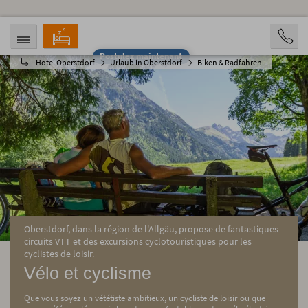
Postulez maintenant
Hotel Oberstdorf
Urlaub in Oberstdorf
Biken & Radfahren
ARRIVÉE
DÉPART
09.08.2026
14.08.2026
PERSONNES
2 Personen
RÉSERVATION
Oberstdorf, dans la région de l'Allgäu, propose de fantastiques
circuits VTT et des excursions cyclotouristiques pour les
cyclistes de loisir.
Vélo et cyclisme
Que vous soyez un vététiste ambitieux, un cycliste de loisir ou que