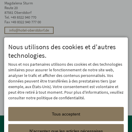
Magdalena Sturm
Reute 20
87561 Oberstdorf
Tel.
+49 8322 940 770
Fax +49 8322 940 777 00
info@hotel-oberstdorf.de
Stay up to date
Nous utilisons des cookies et d'autres
We will not forward your email address. And we don’t like spam, either. We
promise! You can unsubscribe at any time.
technologies.
Registre
Nous et nos partenaires utilisons des cookies et des technologies
similaires pour assurer le fonctionnement de notre site web,
analyser le trafic et afficher des contenus personnalisés. Vos
données peuvent être transférées à des prestataires tiers (par
exemple, aux États-Unis). Votre consentement est volontaire et
peut être retiré à tout moment. Pour plus d'informations, veuillez
consulter notre politique de confidentialité.
Tous acceptent
Member of the
Oberstdorf Resort
family – the most beautiful
holiday accommodations in Oberstdorf with guaranteed skiing and
N'acceptez que les articles nécessaires