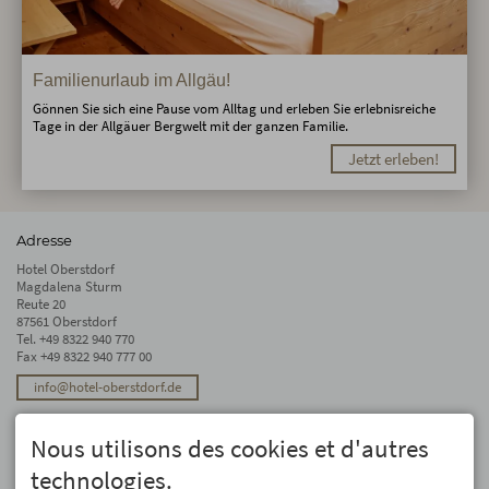
Familienurlaub im Allgäu!
Gönnen Sie sich eine Pause vom Alltag und erleben Sie erlebnisreiche
Tage in der Allgäuer Bergwelt mit der ganzen Familie.
Jetzt erleben!
Adresse
Hotel Oberstdorf
Magdalena Sturm
Reute 20
87561 Oberstdorf
Tel.
+49 8322 940 770
Fax +49 8322 940 777 00
info@hotel-oberstdorf.de
Stay up to date
Nous utilisons des cookies et d'autres
We will not forward your email address. And we don’t like spam, either. We
promise! You can unsubscribe at any time.
technologies.