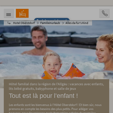
Postulez maintenant
Hotel Oberstdorf
Familienurlaub
Alles da für's Kind
ARRIVÉE
DÉPART
06.08.2026
11.08.2026
PERSONNES
2 Personen
RÉSERVATION
Hôtel familial dans la région de l'Allgäu : vacances avec enfants,
lits bébé gratuits, babyphone et salle de jeux
Tout est là pour l'enfant !
Les enfants sont les bienvenus à l'Hôtel Oberstdorf ! Et bien sûr, nous
prenons en compte les besoins des plus petits. Pour alléger vos
bagages, nous fournissons gratuitement les articles de première