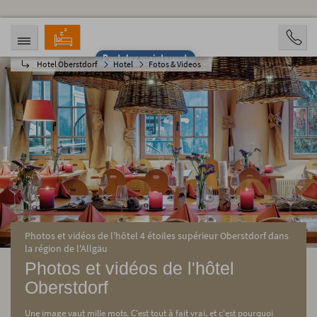
Postulez maintenant
Hotel Oberstdorf
Hotel
Fotos & Videos
ARRIVÉE
DÉPART
07.08.2026
12.08.2026
PERSONNES
2 Personen
RÉSERVATION
Photos et vidéos de l'hôtel 4 étoiles supérieur Oberstdorf dans
la région de l'Allgäu
Photos et vidéos de l'hôtel
Oberstdorf
Une image vaut mille mots. C'est tout à fait vrai, et c'est pourquoi