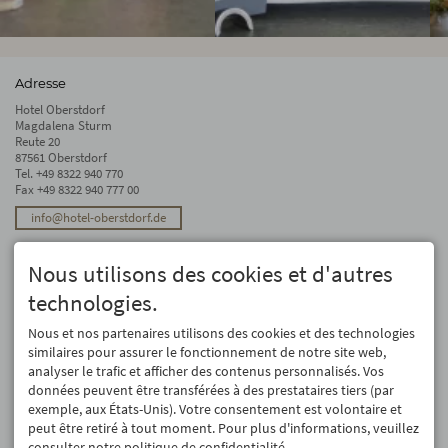
Adresse
Hotel Oberstdorf
Magdalena Sturm
Reute 20
87561 Oberstdorf
Tel.
+49 8322 940 770
Fax +49 8322 940 777 00
info@hotel-oberstdorf.de
Stay up to date
Nous utilisons des cookies et d'autres
We will not forward your email address. And we don’t like spam, either. We
promise! You can unsubscribe at any time.
technologies.
Registre
Nous et nos partenaires utilisons des cookies et des technologies
similaires pour assurer le fonctionnement de notre site web,
analyser le trafic et afficher des contenus personnalisés. Vos
données peuvent être transférées à des prestataires tiers (par
exemple, aux États-Unis). Votre consentement est volontaire et
peut être retiré à tout moment. Pour plus d'informations, veuillez
consulter notre politique de confidentialité.