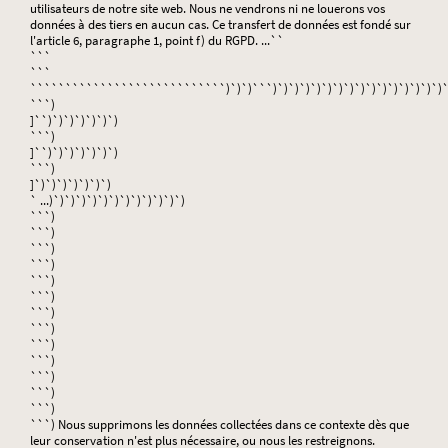
utilisateurs de notre site web. Nous ne vendrons ni ne louerons vos
données à des tiers en aucun cas. Ce transfert de données est fondé sur
l'article 6, paragraphe 1, point f) du RGPD. ...``
```
```
````````````````````````````)`)`)```)`)`)`)`)`)`)`)`)`)`)`)`)`)`)`)`
```)
]``)`)`)`)`)`)`)
```)
]``)`)`)`)`)`)`)
```)
]`)`)`)`)`)`)`)
` ...)`)`)`)`)`)`)`)`)`)`)`)`)
```)
```)
```)
```)
```)
```)
```)
```)
```)
```)
```)
```)
```)
```) Nous supprimons les données collectées dans ce contexte dès que
leur conservation n'est plus nécessaire, ou nous les restreignons.