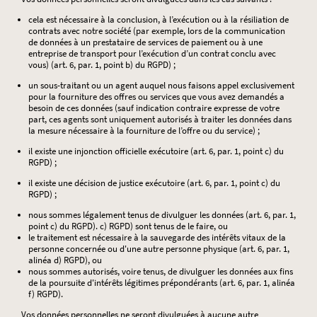
cela est nécessaire à la conclusion, à l’exécution ou à la résiliation de
contrats avec notre société (par exemple, lors de la communication
de données à un prestataire de services de paiement ou à une
entreprise de transport pour l’exécution d’un contrat conclu avec
vous) (art. 6, par. 1, point b) du RGPD) ;
un sous-traitant ou un agent auquel nous faisons appel exclusivement
pour la fourniture des offres ou services que vous avez demandés a
besoin de ces données (sauf indication contraire expresse de votre
part, ces agents sont uniquement autorisés à traiter les données dans
la mesure nécessaire à la fourniture de l’offre ou du service) ;
il existe une injonction officielle exécutoire (art. 6, par. 1, point c) du
RGPD) ;
il existe une décision de justice exécutoire (art. 6, par. 1, point c) du
RGPD) ;
nous sommes légalement tenus de divulguer les données (art. 6, par. 1,
point c) du RGPD). c) RGPD) sont tenus de le faire, ou
le traitement est nécessaire à la sauvegarde des intérêts vitaux de la
personne concernée ou d'une autre personne physique (art. 6, par. 1,
alinéa d) RGPD), ou
nous sommes autorisés, voire tenus, de divulguer les données aux fins
de la poursuite d'intérêts légitimes prépondérants (art. 6, par. 1, alinéa
f) RGPD).
Vos données personnelles ne seront divulguées à aucune autre