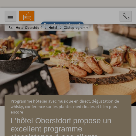
Postulez maintenant
Hotel Oberstdorf
Hotel
Gästeprogramm
ARRIVÉE
DÉPART
09.08.2026
14.08.2026
PERSONNES
2 Personen
RÉSERVATION
Programme hôtelier avec musique en direct, dégustation de
whisky, conférence sur les plantes médicinales et bien plus
encore
L'hôtel Oberstdorf propose un
excellent programme