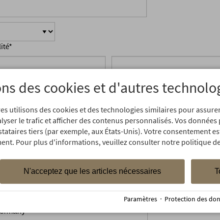
lité
*
énom
*
Nom
*
ons des cookies et d'autres technolo
es utilisons des cookies et des technologies similaires pour assur
iété
Service
alyser le trafic et afficher des contenus personnalisés. Vos données
stataires tiers (par exemple, aux États-Unis). Votre consentement es
ent. Pour plus d'informations, veuillez consulter notre politique de
/Adresse
*
Numéro
*
N'acceptez que les articles nécessaires
T
e postal
Ville
*
Quartier
Paramètres
·
Protection des do