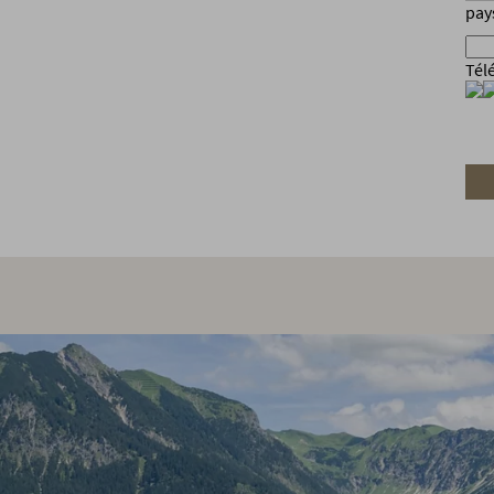
pay
Tél