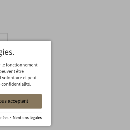
gies.
er le fonctionnement
 peuvent être
t volontaire et peut
 confidentialité.
ous acceptent
nnées
·
Mentions légales