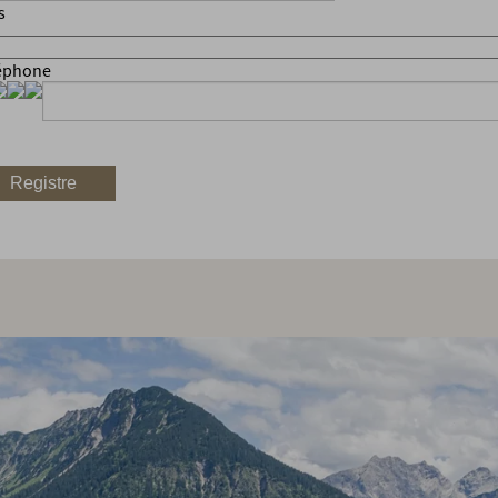
s
éphone