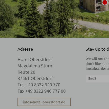
Adresse
Stay up to 
Hotel Oberstdorf
We will not f
don’t like spa
Magdalena Sturm
unsubscribe at
Reute 20
87561 Oberstdorf
Tel.
+49 8322 940 770
Fax +49 8322 940 777 00
info@hotel-oberstdorf.de