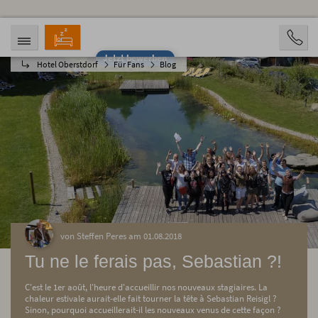
Jetzt bewerben
Hotel Oberstdorf
Für Fans
Blog
ANREISE
ABREISE
07.08.2026
12.08.2026
PERSONEN
2 Personen
BUCHEN
von Steffen Peres am 01.08.2018
Tu ne le ferais pas, Sebastian ?!
C'est le 1er août, l'heure d'accueillir nos nouveaux stagiaires. La
chaleur estivale aurait-elle fait tourner la tête à Sebastian Reisigl ?
Sinon, pourquoi accueillerait-il les nouveaux venus de cette façon ?