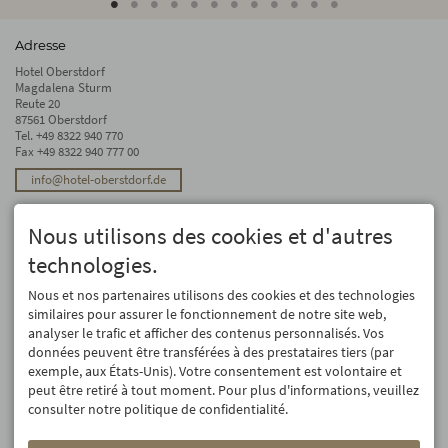
Adresse
Hotel Oberstdorf
Magdalena Sturm
Reute 20
87561 Oberstdorf
Tel.
+49 8322 940 770
Fax +49 8322 940 777 00
info@hotel-oberstdorf.de
Stay up to date
Nous utilisons des cookies et d'autres
We will not forward your email address. And we don’t like spam, either. We
promise! You can unsubscribe at any time.
technologies.
Registre
Nous et nos partenaires utilisons des cookies et des technologies
similaires pour assurer le fonctionnement de notre site web,
analyser le trafic et afficher des contenus personnalisés. Vos
données peuvent être transférées à des prestataires tiers (par
exemple, aux États-Unis). Votre consentement est volontaire et
peut être retiré à tout moment. Pour plus d'informations, veuillez
consulter notre politique de confidentialité.