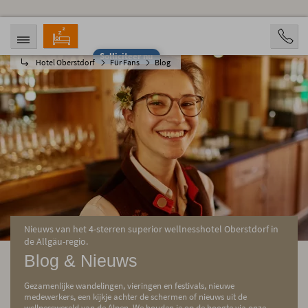
Solliciteer nu
Hotel Oberstdorf
Für Fans
Blog
AANKOMST
VERTREK
09.08.2026
14.08.2026
OPVARENDEN
2 Personen
BOOKING
Nieuws van het 4-sterren superior wellnesshotel Oberstdorf in
de Allgäu-regio.
Blog & Nieuws
Gezamenlijke wandelingen, vieringen en festivals, nieuwe
medewerkers, een kijkje achter de schermen of nieuws uit de
wellnesswereld van de Alpen. We houden je op de hoogte via onze