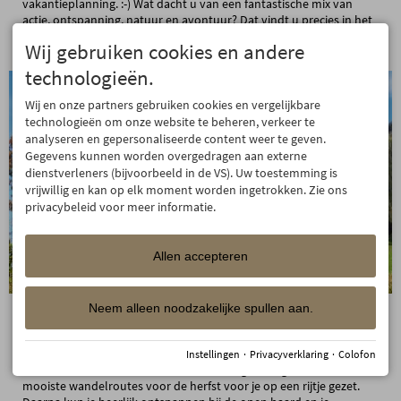
vakantieplanning. :-) Wat dacht u van een fantastische mix van
actie, ontspanning, natuur en avontuur? Dat vindt u precies in het
Fee...
Wij gebruiken cookies en andere
technologieën.
Wij en onze partners gebruiken cookies en vergelijkbare
technologieën om onze website te beheren, verkeer te
analyseren en gepersonaliseerde content weer te geven.
Gegevens kunnen worden overgedragen aan externe
dienstverleners (bijvoorbeeld in de VS). Uw toestemming is
vrijwillig en kan op elk moment worden ingetrokken. Zie ons
privacybeleid voor meer informatie.
Allen accepteren
Neem alleen noodzakelijke spullen aan.
von Magdalena Sturm am 02.09.2025
Wandeltips van Magdalena voor de herfst
Instellingen
·
Privacyverklaring
·
Colofon
Beleef de nazomer in Oberstdorf in de Allgäu. Magdalena heeft de
mooiste wandelroutes voor de herfst voor je op een rijtje gezet.