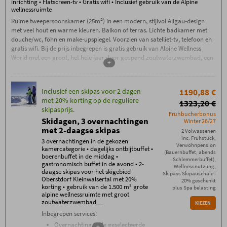
inrichting • Flatscreen-tv • Gratis wifi • Inclusief gebruik van de Alpine
wellnessruimte
Ruime tweepersoonskamer (25m²) in een modern, stijlvol Allgäu-design
met veel hout en warme kleuren. Balkon of terras. Lichte badkamer met
douche/wc, föhn en make-upspiegel. Voorzien van satelliet-tv, telefoon en
gratis wifi. Bij de prijs inbegrepen is gratis gebruik van Alpine Wellness
World met een groot, het hele jaar door geopend zoutwaterzwembad, een
+
natuurlijk zwemmeer, een unieke saunaruimte met een saunacomplex, een
stenen bad, een traditionele sauna, een vlasbad en nog veel meer.
Inclusief een skipas voor 2 dagen
1190,88 €
met 20% korting op de reguliere
1323,20 €
skipasprijs.
Frühbucherbonus
Skidagen, 3 overnachtingen
Winter 26/27
met 2-daagse skipas
2 Volwassenen
inc. Frühstück,
3 overnachtingen in de gekozen
Verwöhnpension
kamercategorie • dagelijks ontbijtbuffet •
(Bauernbuffet, abends
boerenbuffet in de middag •
Schlemmerbuffet),
gastronomisch buffet in de avond • 2-
Wellnessnutzung,
daagse skipas voor het skigebied
Skipass Skipauschale -
Oberstdorf Kleinwalsertal met 20%
20% geschenkt
korting • gebruik van de 1.500 m² grote
plus Spa belasting
alpine wellnessruimte met groot
zoutwaterzwembad__
KIEZEN
Inbegrepen services:
Overnachting in de geselecteerde
+