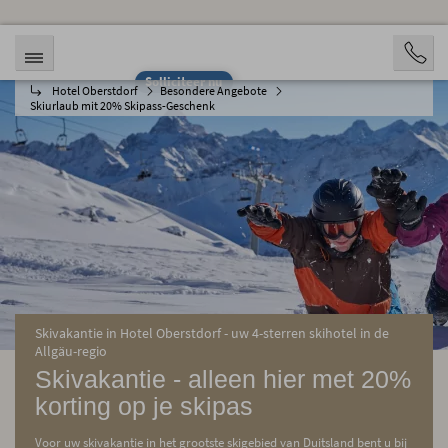
Solliciteer nu
Hotel Oberstdorf
Besondere Angebote
Skiurlaub mit 20% Skipass-Geschenk
Skivakantie in Hotel Oberstdorf - uw 4-sterren skihotel in de
Allgäu-regio
Skivakantie - alleen hier met 20%
korting op je skipas
Voor uw skivakantie in het grootste skigebied van Duitsland bent u bij