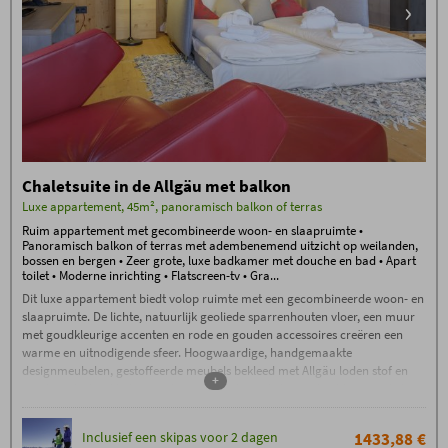
verwarmd buitenzwembad met zout
water, Allgäu sauna, stenen bad,
Allgäu vlasbad, bakkerij,
molenwieldouche, wellnesslounge,
stilteruimte, panoramische
relaxruimte, relaxschuur met
waterbedden en de groene tuinoase
Fitnessruimte met de nieuwste
Technogym-apparatuur
Dagelijks Oberstdorf mineraalwater,
Chaletsuite in de Allgäu met balkon
thee en saunabrood bij de
wellnessbar
Luxe appartement, 45m², panoramisch balkon of terras
Hoogwaardig gastenprogramma
Ruim appartement met gecombineerde woon- en slaapruimte •
met begeleide wandelingen, alpine
Panoramisch balkon of terras met adembenemend uitzicht op weilanden,
avonden met livemuziek,
bossen en bergen • Zeer grote, luxe badkamer met douche en bad • Apart
toilet • Moderne inrichting • Flatscreen-tv • Gra...
kampvuuravonden,
whiskyproeverijen en nog veel meer
Dit luxe appartement biedt volop ruimte met een gecombineerde woon- en
slaapruimte. De lichte, natuurlijk geoliede sparrenhouten vloer, een muur
Skipassen zijn niet inbegrepen in de
met goudkleurige accenten en rode en gouden accessoires creëren een
accommodatieprijs voor meereizende
warme en uitnodigende sfeer. Hoogwaardige, handgemaakte
kinderen.
designmeubelen, gestoffeerde meubels bekleed met Allgäu loden stof en
+
Boekingsvoorwaarden
patchwork vloerkleden van leer zijn slechts enkele voorbeelden van de luxe
De
Boekingsvoorwaarden
(PDF) van Hotel
inrichting. De grote, lichte badkamer is voorzien van een douche, bad en
Oberstdorf, Reute 20, D-87561 Oberstdorf, zijn van
toepassing.
apart toilet, en is uitgerust met een föhn en een make-upspiegel. De
Inclusief een skipas voor 2 dagen
1433,88 €
badkamer biedt tevens een prachtig uitzicht op de omringende natuur.
Inchecken vanaf 15:00 uur. Indien u na