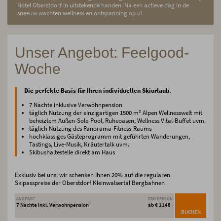
Hotel Oberstdorf in uitstekende handen. Na een actieve dag in de
sneeuw wachten wellness en ontspanning op u!
Unser Angebot: Feelgood-
Woche
Die perfekte Basis für Ihren individuellen Skiurlaub.
7 Nächte inklusive Verwöhnpension
täglich Nutzung der einzigartigen 1500 m² Alpen Wellnesswelt mit
beheiztem Außen-Sole-Pool, Ruheoasen, Wellness Vital-Buffet uvm.
täglich Nutzung des Panorama-Fitness-Raums
hochklassiges Gästeprogramm mit geführten Wanderungen,
Tastings, Live-Musik, Kräutertalk uvm.
Skibushaltestelle direkt am Haus
Exklusiv bei uns: wir schenken Ihnen 20% auf die regulären
Skipasspreise der Oberstdorf Kleinwalsertal Bergbahnen
ANGEBOT
PRO PERSON
7 Nächte inkl. Verwöhnpension
ab € 1148
BUCHEN