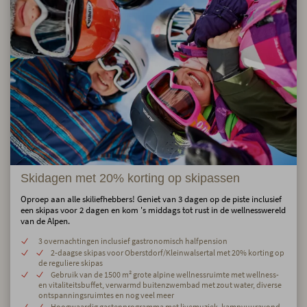
Skidagen met 20% korting op skipassen
Oproep aan alle skiliefhebbers! Geniet van 3 dagen op de piste inclusief
een skipas voor 2 dagen en kom 's middags tot rust in de wellnesswereld
van de Alpen.
3 overnachtingen inclusief gastronomisch halfpension
2-daagse skipas voor Oberstdorf/Kleinwalsertal met 20% korting op
de reguliere skipas
Gebruik van de 1500 m² grote alpine wellnessruimte met wellness-
en vitaliteitsbuffet, verwarmd buitenzwembad met zout water, diverse
ontspanningsruimtes en nog veel meer
Hoogwaardig gastenprogramma met livemuziek, kampvuuravond,