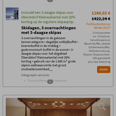
kamercategorie
Ontbijtbuffet
Inclusief een 3-daagse skipas voor
1280,02 €
Middagbuffet met boerenproducten
Oberstdorf Kleinwalsertal met 20%
Avondbuffet met gastronomische
1422,24 €
korting op de reguliere skipasprijs.
gerechten
Frühbucherbonus
2-daagse skipas
Skidagen, 3 overnachtingen
Winter 26/27
Oberstdorf/Kleinwalsertal
met 20%
met 3-daagse skipas
2 Volwassenen
korting op de reguliere skipas
inc. Frühstück,
3 overnachtingen in de gekozen
Verwöhnpension
Dagelijks gebruik van de unieke
1500
kamercategorie • dagelijks ontbijtbuffet •
(Bauernbuffet, abends
m² grote alpine wellnessruimte
met
boerenbuffet in de middag •
Schlemmerbuffet),
gastronomisch buffet in de avond • 3-
verwarmd buitenzwembad met zout
Wellnessnutzung,
daagse skipas voor het skigebied
water, Allgäu sauna, stenen bad,
Skipass Skipauschale -
Oberstdorf Kleinwalsertal met 20%
20% geschenkt
Allgäu vlasbad, bakkerij,
korting • gebruik van de 1.500 m² grote
plus Spa belasting
watermolendouche, wellnesslounge,
alpine wellnessruimte met groot
meditatieruimte, panoramische
zoutwaterzwembad__
KIEZEN
relaxruimte, relaxschuur met
Inbegrepen services:
waterbedden en de groene tuinoase
Overnachting in de gekozen
+
Fitnessruimte met de nieuwste
kamercategorie
Technogym-apparatuur
Ontbijtbuffet
Dagelijks Oberstdorf mineraalwater,
Middagbuffet met streekproducten
thee en saunabrood bij de
Gastronomisch buffet in de avond
wellnessbar
5-gangenmenu op basis van
Hoogwaardig gastenprogramma
halfpension
met onder andere begeleide
3-daagse skipas
wandelingen, een alpine avond met