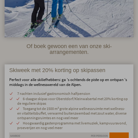
Of boek gewoon een van onze ski-
arrangementen.
Skiweek met 20% korting op skipassen
Perfect voor alle skiliefhebbers: ga 's ochtends de piste op en ontspan 's
middags in de wellnesswereld van de Alpen.
7 nachten inclusief gastronomisch halfpension
6-daagse skipas voor Oberstdorf/Kleinwalsertal met 20% korting op
de reguliere skipas
Toegang tot de 1500 m² grote alpine wellnessruimte met wellness-
en vitaliteitsbuffet, verwarmd buitenzwembad met zout water, diverse
ontspanningsruimtes en nog veel meer
Hoogwaardig gastenprogramma met livemuziek, kampvuuravond,
proeverijen en nog veel meer
AANBOD
PER PERSOON