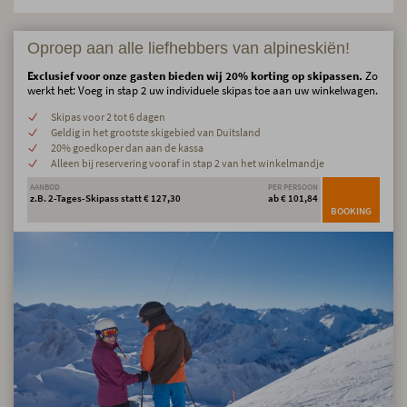
Oproep aan alle liefhebbers van alpineskiën!
Exclusief voor onze gasten bieden wij 20% korting op skipassen.
Zo
werkt het: Voeg in stap 2 uw individuele skipas toe aan uw winkelwagen.
Skipas voor 2 tot 6 dagen
Geldig in het grootste skigebied van Duitsland
20% goedkoper dan aan de kassa
Alleen bij reservering vooraf in stap 2 van het winkelmandje
AANBOD
PER PERSOON
z.B. 2-Tages-Skipass statt € 127,30
ab € 101,84
BOOKING