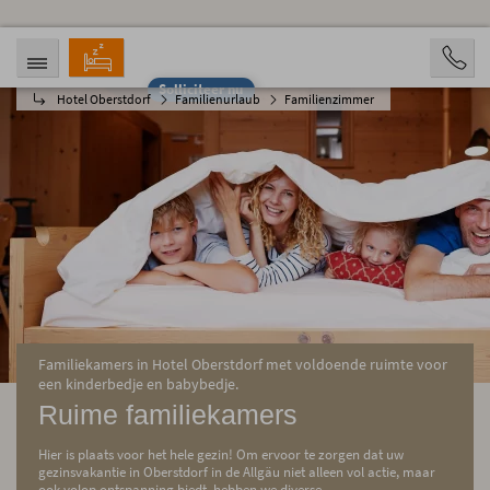
Solliciteer nu
Hotel Oberstdorf
Familienurlaub
Familienzimmer
AANKOMST
VERTREK
06.08.2026
11.08.2026
OPVARENDEN
2 Personen
BOOKING
Familiekamers in Hotel Oberstdorf met voldoende ruimte voor
een kinderbedje en babybedje.
Ruime familiekamers
Hier is plaats voor het hele gezin! Om ervoor te zorgen dat uw
gezinsvakantie in Oberstdorf in de Allgäu niet alleen vol actie, maar
ook volop ontspanning biedt, hebben we diverse