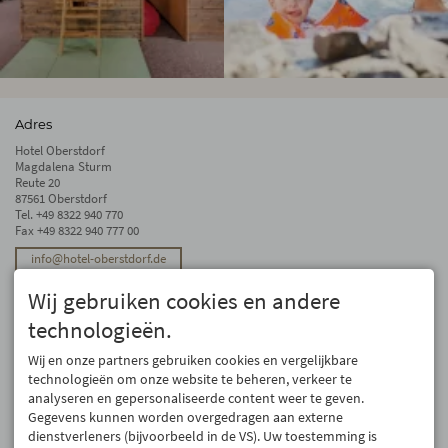
Adres
Hotel Oberstdorf
Magdalena Sturm
Reute 20
87561 Oberstdorf
Tel.
+49 8322 940 770
Fax +49 8322 940 777 00
info@hotel-oberstdorf.de
Stay up to date
Wij gebruiken cookies en andere
We will not forward your email address. And we don’t like spam, either. We
technologieën.
promise! You can unsubscribe at any time.
Wij en onze partners gebruiken cookies en vergelijkbare
Register
technologieën om onze website te beheren, verkeer te
analyseren en gepersonaliseerde content weer te geven.
Gegevens kunnen worden overgedragen aan externe
dienstverleners (bijvoorbeeld in de VS). Uw toestemming is