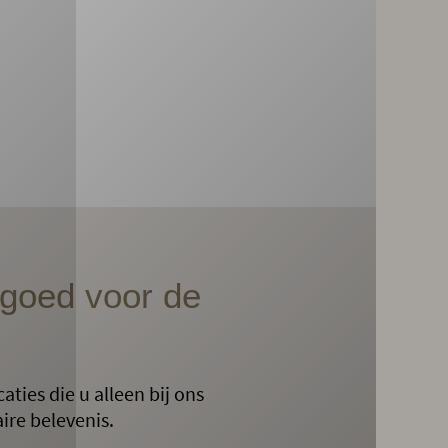
n goed voor de
ties die u alleen bij ons
ire belevenis.