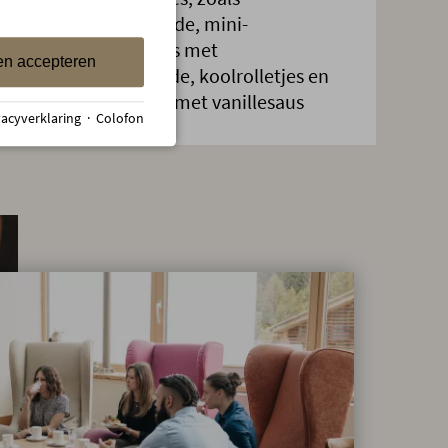
witteworstsalade, mini-
gehaktballetjes met
en accepteren
aardappelsalade, koolrolletjes en
appelbeignets met vanillesaus
vacyverklaring
·
Colofon