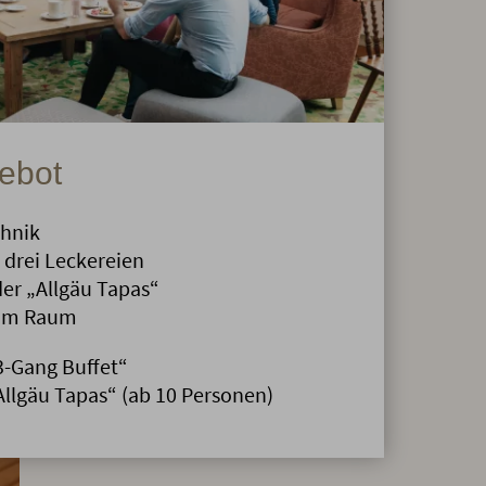
ebot
hnik
 drei Leckereien
er „Allgäu Tapas“
 im Raum
„3-Gang Buffet“
„Allgäu Tapas“ (ab 10 Personen)