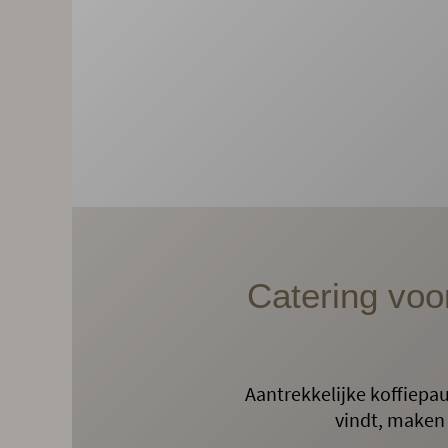
Catering voor
Aantrekkelijke koffiepau
vindt, maken 