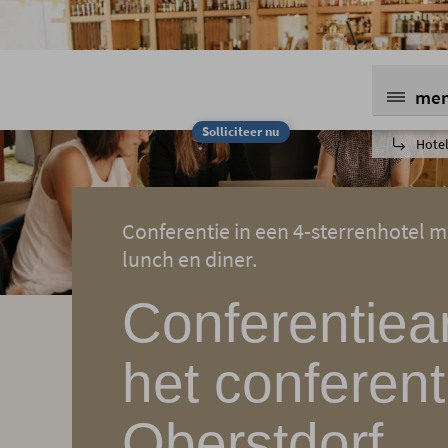
me
Solliciteer nu
Hotel
Conferentie in een 4-sterrenhotel m
lunch en diner.
Conferentiea
het conferent
Oberstdorf