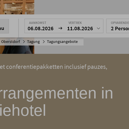
AANKOMST
VERTREK
OPVAREND
nu
06.08.2026
11.08.2026
2 Pers
 Oberstdorf
Tagung
Tagungsangebote
et conferentiepakketten inclusief pauzes,
rrangementen in
iehotel