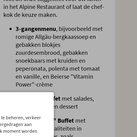
in het Alpine Restaurant of laat de chef-
kok de keuze maken.
3-gangenmenu
, bijvoorbeeld met
romige Allgäu-bergkaassoep en
gebakken blokjes
zuurdesembrood, gebakken
snoekbaars met kruiden en
peperonata, polenta met tomaat
en vanille, en Beierse "Vitamin
Power"-crème
Feel-Good Buffet
met salades,
.
hoofdgerecht en dessert
 te beheren, verkeer
"Allgäu Tapas" Buffet
met
vergedragen aan
regionale specialiteiten in
 elk moment worden
hapklare porties, zoals