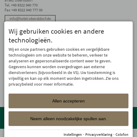
87561 Oberstdorf
Tel.
+49 8322 940 770
Fax +49 8322 940 777 00
info@hotel-oberstdorf.de
Stay up to date
Wij gebruiken cookies en andere
We will not forward your email address. And we don’t like spam, either. We
technologieën.
promise! You can unsubscribe at any time.
Wij en onze partners gebruiken cookies en vergelijkbare
Register
technologieën om onze website te beheren, verkeer te
analyseren en gepersonaliseerde content weer te geven.
Gegevens kunnen worden overgedragen aan externe
dienstverleners (bijvoorbeeld in de VS). Uw toestemming is
vrijwillig en kan op elk moment worden ingetrokken. Zie ons
privacybeleid voor meer informatie.
Allen accepteren
Member of the
Oberstdorf Resort
family – the most beautiful
holiday accommodations in Oberstdorf with guaranteed skiing and
Neem alleen noodzakelijke spullen aan.
family holiday programme!
Instellingen
·
Privacyverklaring
·
Colofon
© 2026 Hotel Oberstdorf