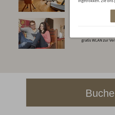
ingetrokken. Zie ons 
Gratis WLAN
In allen öffentlich
Zimmern des Hotel 
gratis WLAN zur Ve
Buchen