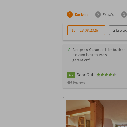
1
Zoeken
→
2
Extra's
→
3
15. - 18.08.2026
2 Erwa
Bestpreis-Garantie: Hier buchen
Sie zum besten Preis -
garantiert!
Sehr Gut
4.7
497 Reviews