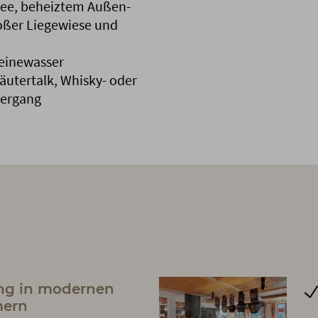
see, beheiztem Außen-
oßer Liegewiese und
teinewasser
utertalk, Whisky- oder
iergang
ng in modernen
mern