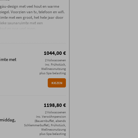
llgäu-design met veel hout en warme
gel. Voorzien van tv, telefoon en wifi.
ruimte met een groot, het hele jaar door
ieke saunaruimte met een
sbad en nog veel meer.
1044,00 €
uimte met
2 Volwassenen
inc. Frühstück,
Wellnessnutzung
plus Spa belasting
KIEZEN
zwembad,
uimte,
1198,80 €
2 Volwassenen
inc. Verwöhnpension
e middag,
(Bauernbuffet, abends
et
Schlemmerbuffet), Frühstück,
Wellnessnutzung
plus Spa belasting