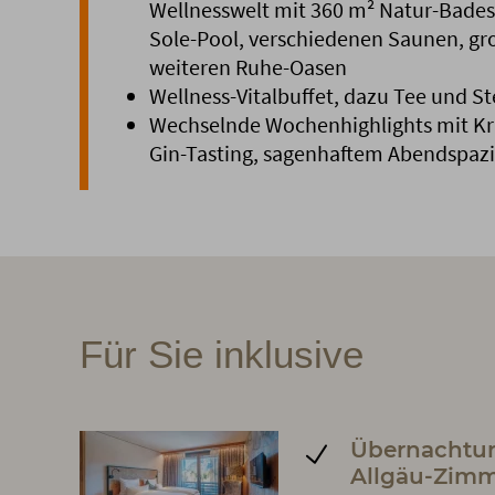
Wellnesswelt mit 360 m² Natur-Bade
Sole-Pool, verschiedenen Saunen, gr
weiteren Ruhe-Oasen
Wellness-Vitalbuffet, dazu Tee und S
Wechselnde Wochenhighlights mit Krä
Gin-Tasting, sagenhaftem Abendspaz
Für Sie inklusive
Übernachtu
Allgäu-Zim