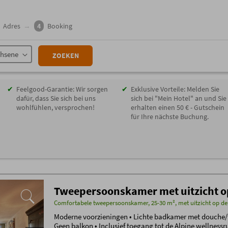
Adres
→
4
Booking
chsene
ZOEKEN
Feelgood-Garantie: Wir sorgen
Exklusive Vorteile: Melden Sie
dafür, dass Sie sich bei uns
sich bei "Mein Hotel" an und Sie
wohlfühlen, versprochen!
erhalten einen 50 € - Gutschein
für Ihre nächste Buchung.
Tweepersoonskamer met uitzicht o
Comfortabele tweepersoonskamer, 25-30 m², met uitzicht op de
Moderne voorzieningen • Lichte badkamer met douche/toil
Geen balkon • Inclusief toegang tot de Alpine wellnessr