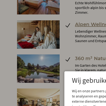
Echte Wohlfühlmom
sportlich-alpin bis
Zimmer.
Alpen Welln
Lebendiger Wellnes
Wohnzimmer, Raum d
Saunen und Entsp
360 m² Natu
Im Garten des Hot
Sie in klarem, nat
chemische Zusätze 
Wij gebruik
Liegewiese.
Wij en onze partners
Fitnessraum
te analyseren en gep
Mit neuesten Fitne
externe dienstverlene
Laufband, Cross-Tra