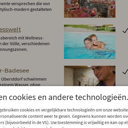
ente versprechen die von
 stylisch-modern gestalteten
esswelt
sbereich mit Wellness-
er Stille, verschiedenen
annungszonen.
r-Badesee
el Oberstdorf schwimmen
urreinem Wasser, ohne
und ruhen auf der großen
en cookies en andere technologieën
 gebruiken cookies en vergelijkbare technologieën om onze website
ersonaliseerde content weer te geven. Gegevens kunnen worden o
ssgeräten von Technogym:
rs (bijvoorbeeld in de VS). Uw toestemming is vrijwillig en kan op
iner, Stepper.