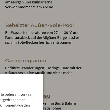
am Morgen und kulinarische
Verwöhnmomente am Abend.
Beheizter Außen-Sole-Pool
Bei Wassertemperaturen von 27 bis 30 °C und
Panoramablick auf die Allgäuer Berge lässt es
sich im Sole-Becken herrlich entspannen.
Gästeprogramm
Geführte Wanderungen, Tastings, Date mit der
Kräuterhexe, Live-Musik und vieles mehr.
.
 te beheren, verkeer
Mobil Pass Allgäu
vergedragen aan
Nutzen Sie den Nahverkehr in Bus & Bahn im
 elk moment worden
südlichen Oberallgäu gratis (ohne