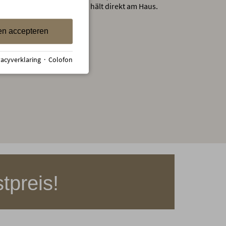
Kleinwalsertal) Der Bus hält direkt am Haus.
en accepteren
vacyverklaring
·
Colofon
tpreis!