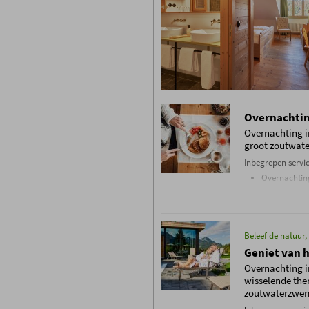
Overnachting
Overnachting i
groot zoutwa
Inbegrepen servic
Overnachting
Ontbijtbuffe
Dagelijks ge
Allgäu sauna
panoramisch
Beleef de natuur,
Geniet in de
Geniet van h
Fitnessruim
Dagelijks Ob
Overnachting i
Hoogwaardig
wisselende the
livemuziek, 
zoutwaterzwe
Boekingsvoorwaa