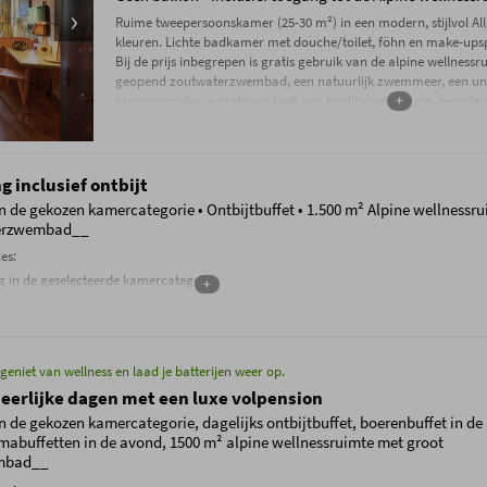
Ruime tweepersoonskamer (25-30 m²) in een modern, stijlvol A
kleuren. Lichte badkamer met douche/toilet, föhn en make-upspie
Bij de prijs inbegrepen is gratis gebruik van de alpine wellness
geopend zoutwaterzwembad, een natuurlijk zwemmeer, een un
saunacomplex, een stenen bad, een traditionele sauna, een vla
+
 inclusief ontbijt
n de gekozen kamercategorie • Ontbijtbuffet • 1.500 m² Alpine wellnessr
terzwembad__
es:
 in de geselecteerde kamercategorie
+
t met meer dan 100 verschillende ontbijtproducten van 7:30 tot 11:00 uur
bruik van de unieke
1500 m² grote Alpine Wellness World
met verwarmd zoutwater
, stenen bad, Allgäu vlasbad, bakkerij, waterraddouche, wellnesslounge, meditatier
e relaxruimte, relaxschuur met waterbedden en de groene tuinoase
 geniet van wellness en laad je batterijen weer op.
 zomer van de idyllische natuurlijke omgeving van het zwemmeer
eerlijke dagen met een luxe volpension
te met de nieuwste Technogym-apparatuur
erstdorf mineraalwater, thee en saunabrood bij de wellnessbar
n de gekozen kamercategorie, dagelijks ontbijtbuffet, boerenbuffet in d
 gastenprogramma met onder andere begeleide wandelingen, een Alpine avond m
mabuffetten in de avond, 1500 m² alpine wellnessruimte met groot
een kampvuuravond, whiskyproeverij en nog veel meer.
mbad__
rden