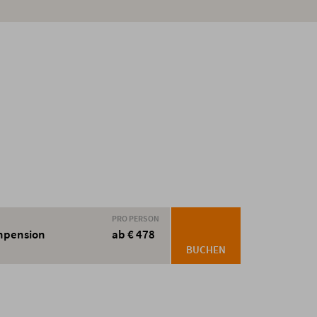
PRO PERSON
hnpension
ab € 478
BUCHEN