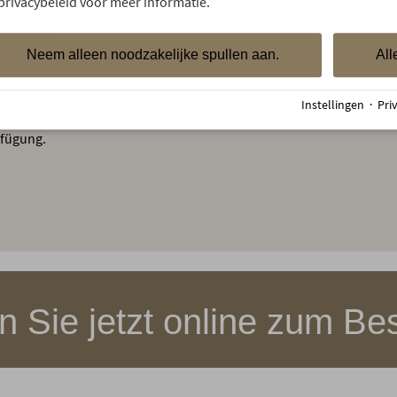
privacybeleid voor meer informatie.
Neem alleen noodzakelijke spullen aan.
All
en Bereichen sowie in den
Instellingen
·
Pri
Oberstdorf steht Ihnen
rfügung.
 Sie jetzt online zum Bes