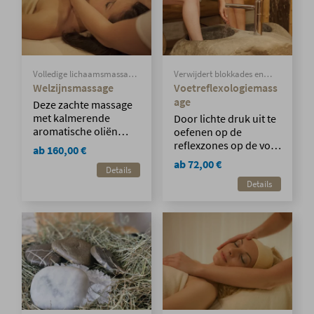
brengen naar hun
oorspronkelijke
positie.
Volledige lichaamsmassage
Verwijdert blokkades en
met kostbare aromatische
activeert het zelfhelend
Welzijnsmassage
Voetreflexologiemass
oliën
vermogen.
age
Deze zachte massage
met kalmerende
Door lichte druk uit te
aromatische oliën
oefenen op de
zorgt ervoor dat u de
reflexzones op de voet
ab 160,00 €
dagelijkse
wordt spanning
ab 72,00 €
Details
beslommeringen snel
verlicht en de
vergeet.
Details
bloedsomloop
verbeterd.