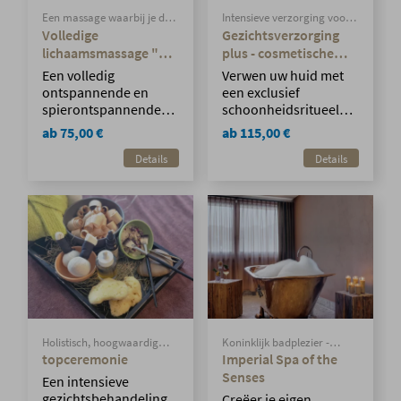
Een massage waarbij je de
Intensieve verzorging voor
energie van duizenden jaren
een frisse, stralende teint.
Volledige
Gezichtsverzorging
oude stenen kunt voelen.
lichaamsmassage "De
plus - cosmetische
kracht van de
behandeling
Een volledig
Verwen uw huid met
Breitach"
ontspannende en
een exclusief
spierontspannende
schoonheidsritueel
lichaamsmassage met
met effectieve
ab 75,00 €
ab 115,00 €
warme stenen uit de
producten van Team
Details
Details
rivier de Breitach,
Dr. Joseph.
waarbij de energie van
de Breitach door je
aderen stroomt.
Holistisch, hoogwaardig
Koninklijk badplezier -
gezichtsritueel
alleen of met z'n tweeën
topceremonie
Imperial Spa of the
Senses
Een intensieve
gezichtsbehandeling
Creëer je eigen