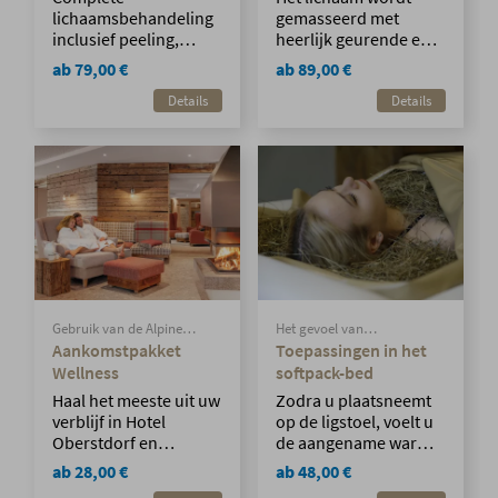
lichaamsbehandeling
gemasseerd met
inclusief peeling,
heerlijk geurende en
lichaamspakkingen,
warme
ab 79,00 €
ab 89,00 €
warmtebehandeling
kruidenstempels uit
Details
Details
met hot stones en
de Alpen en een
infrarood, hand- en
speciale oliemix. De
voetmassage en
massage met
afsluitende
kruidenstempels
verzorging.
bevat salie,
heemstwortel,
heermoes,
lievevrouwebedstro,
pepermunt,
rozemarijn,
jeneverbes, marjolein
Gebruik van de Alpine
Het gevoel van
en lavendel.
wellnessruimte vanaf 10:00
gewichtloosheid verwent
Aankomstpakket
Toepassingen in het
uur op de dag van
lichaam, geest en huid.
Wellness
softpack-bed
aankomst.
Haal het meeste uit uw
Zodra u plaatsneemt
verblijf in Hotel
op de ligstoel, voelt u
Oberstdorf en
de aangename warmte
ontspan vanaf 10.00
en het dempende
ab 28,00 €
ab 48,00 €
uur op uw
effect van het water