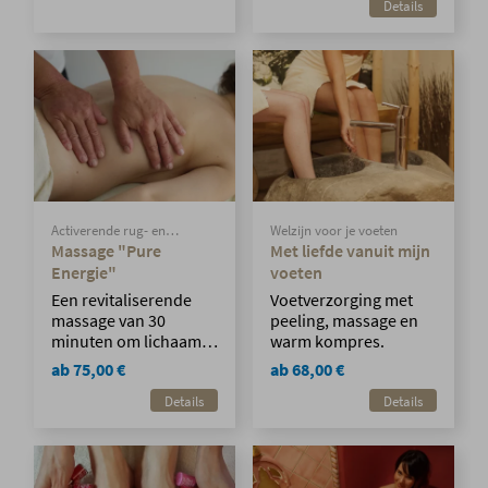
werken rechtstreeks in
Details
op een zijdezachte
op het lichaam en
huid.
bevorderen diepe
mentale en fysieke
ontspanning.
Activerende rug- en
Welzijn voor je voeten
energiepuntmassage voor
Massage "Pure
Met liefde vanuit mijn
hernieuwde kracht.
Energie"
voeten
Een revitaliserende
Voetverzorging met
massage van 30
peeling, massage en
minuten om lichaam
warm kompres.
en geest te
ab 75,00 €
ab 68,00 €
verkwikken.
Details
Details
Rugmassage en
gerichte activering van
energiepunten
stimuleren de
energiestroom –