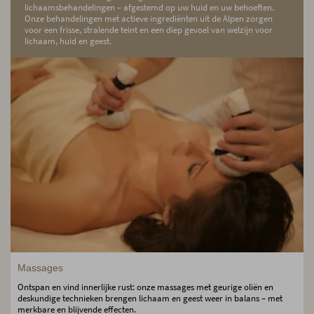
lichaamsbehandelingen – afgestemd op uw huid en uw behoeften.
Onze behandelingen met actieve ingrediënten uit de Alpen zorgen
voor een frisse, stralende teint en een diep gevoel van welzijn voor
lichaam, huid en geest.
Massages
Ontspan en vind innerlijke rust: onze massages met geurige oliën en
deskundige technieken brengen lichaam en geest weer in balans – met
merkbare en blijvende effecten.