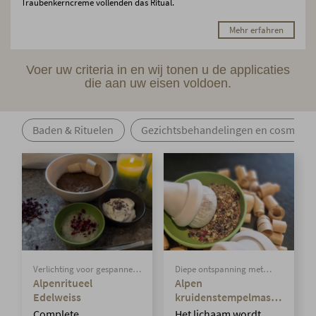
Traubenkerncreme vollenden das Ritual.
Mehr erfahren
Voer uw criteria in en wij tonen u de applicaties
die aan uw eisen voldoen.
Baden & Rituelen
Gezichtsbehandelingen en cosmetic
Verlichting voor gespannen
Diepe ontspanning met
spieren na een actieve dag
warme, geurige
Alpenritueel
Alpen
kruidenkompressen.
Edelweiss
kruidenstempelmassa
ge
Complete
Het lichaam wordt