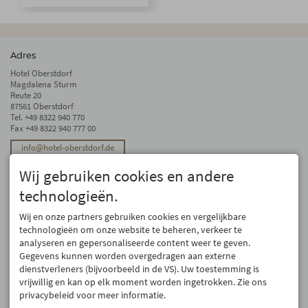
Adres
Hotel Oberstdorf
Magdalena Sturm
Reute 20
87561 Oberstdorf
Tel.
+49 8322 940 770
Fax +49 8322 940 777 00
info@hotel-oberstdorf.de
Stay up to date
Wij gebruiken cookies en andere
We will not forward your email address. And we don’t like spam, either. We
technologieën.
promise! You can unsubscribe at any time.
Wij en onze partners gebruiken cookies en vergelijkbare
Register
technologieën om onze website te beheren, verkeer te
analyseren en gepersonaliseerde content weer te geven.
Gegevens kunnen worden overgedragen aan externe
dienstverleners (bijvoorbeeld in de VS). Uw toestemming is
vrijwillig en kan op elk moment worden ingetrokken. Zie ons
privacybeleid voor meer informatie.