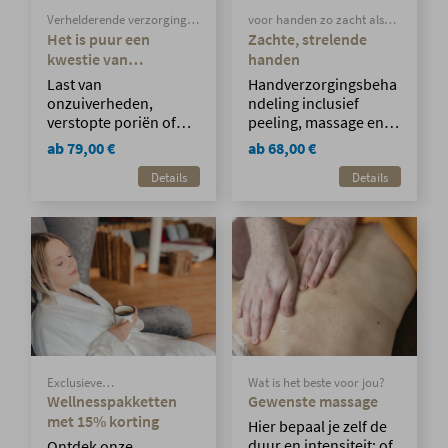
Verhelderende verzorging
voor handen zo zacht als
voor een frisse, heldere
zijde
Het is puur een
Zachte, strelende
teint.
kwestie van
handen
huidverzorging - een
Last van
Handverzorgingsbeha
cosmetische
onzuiverheden,
ndeling inclusief
behandeling.
verstopte poriën of
peeling, massage en
een doffe huid? "Pure
warm crèmepakking.
ab 79,00 €
ab 68,00 €
Skin" is de ideale
Details
Details
gezichtsbehandeling
voor een diepe
reiniging en een
zichtbaar helderdere
teint – perfect voor
alle huidtypen die wel
wat extra frisheid
kunnen gebruiken.
Exclusieve
Wat is het beste voor jou?
wellnesservaringen voor een
Wellnesspakketten
Gewenste massage
speciale prijs. Meer
met 15% korting
Hier bepaal je zelf de
ontspanning. Meer genieten.
duur en intensiteit: of
Ontdek onze