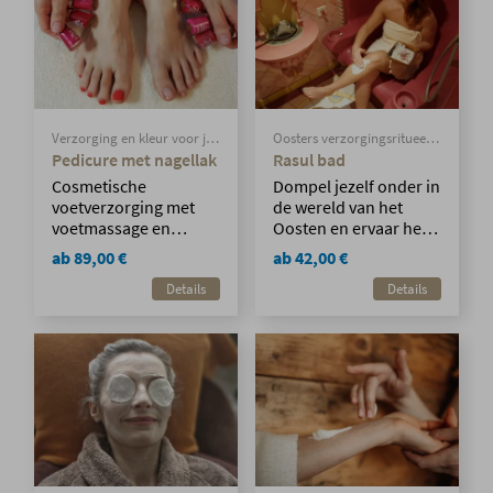
inclusief een
natuurlijke
energiedrank.
Verzorging en kleur voor je
Oosters verzorgingsritueel –
voeten
reiniging, verzorging en
Pedicure met nagellak
Rasul bad
ontspanning in één.
Cosmetische
Dompel jezelf onder in
voetverzorging met
de wereld van het
voetmassage en
Oosten en ervaar het
nagellak.
traditionele Rasul-bad
ab 89,00 €
ab 42,00 €
– een sensuele
Details
Details
combinatie van
helende modder,
rustgevende warmte
en zachte
kruidenstoom.