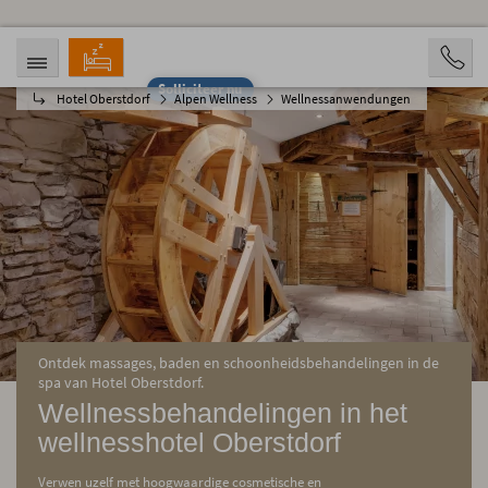
Solliciteer nu
Hotel Oberstdorf
Alpen Wellness
Wellnessanwendungen
AANKOMST
VERTREK
09.08.2026
14.08.2026
OPVARENDEN
2 Personen
BOOKING
Ontdek massages, baden en schoonheidsbehandelingen in de
spa van Hotel Oberstdorf.
Wellnessbehandelingen in het
wellnesshotel Oberstdorf
Verwen uzelf met hoogwaardige cosmetische en