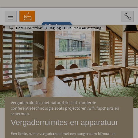
Solliciteer nu
Hotel Oberstdorf
Tagung
Räume & Ausstattung
AANKOMST
VERTREK
06.08.2026
11.08.2026
OPVARENDEN
2 Personen
BOOKING
Vergaderruimtes met natuurlijk licht, moderne
conferentietechnologie zoals projectoren, wifi, flipcharts en
schermen.
Vergaderruimtes en apparatuur
Een lichte, ruime vergaderzaal met een aangenaam klimaat en