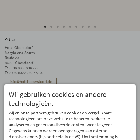
Adres
Hotel Oberstdorf
Magdalena Sturm
Reute 20
87561 Oberstdorf
Tel.
+49 8322 940 770
Fax +49 8322 940 777 00
info@hotel-oberstdorf.de
Stay up to date
Wij gebruiken cookies en andere
We will not forward your email address. And we don’t like spam, either. We
technologieën.
promise! You can unsubscribe at any time.
Wij en onze partners gebruiken cookies en vergelijkbare
Register
technologieën om onze website te beheren, verkeer te
analyseren en gepersonaliseerde content weer te geven.
Gegevens kunnen worden overgedragen aan externe
dienstverleners (bijvoorbeeld in de VS). Uw toestemming is