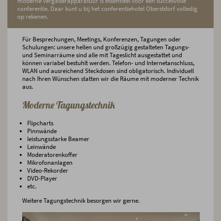
moderne vergaderapparatuur is essentieel voor een succesvolle
conferentie. Daar kunt u bij het conferentiehotel Oberstdorf volledig
op rekenen.
Für Besprechungen, Meetings, Konferenzen, Tagungen oder
Schulungen: unsere hellen und großzügig gestalteten Tagungs-
und Seminarräume sind alle mit Tageslicht ausgestattet und
können variabel bestuhlt werden. Telefon- und Internetanschluss,
WLAN und ausreichend Steckdosen sind obligatorisch. Individuell
nach Ihren Wünschen statten wir die Räume mit moderner Technik
aus.
Moderne Tagungstechnik
Flipcharts
Pinnwände
leistungsstarke Beamer
Leinwände
Moderatorenkoffer
Mikrofonanlagen
Video-Rekorder
DVD-Player
etc.
Weitere Tagungstechnik besorgen wir gerne.