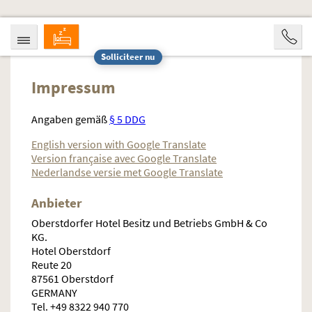
Solliciteer nu
AANKOMST
VERTREK
06.08.2026
11.08.2026
Impressum
OPVARENDEN
2 Personen
Angaben gemäß
§ 5 DDG
BOOKING
English version with Google Translate
Version française avec Google Translate
Nederlandse versie met Google Translate
Anbieter
Oberstdorfer Hotel Besitz und Betriebs GmbH & Co
KG.
Hotel Oberstdorf
Reute 20
87561 Oberstdorf
GERMANY
Tel.
+49 8322 940 770