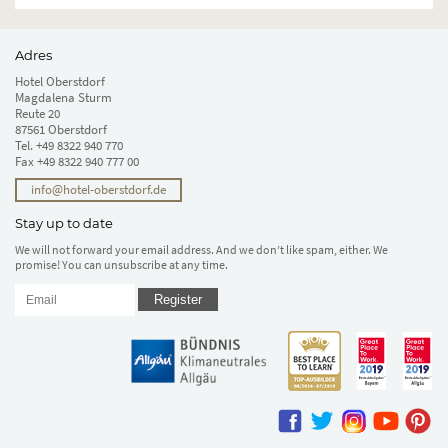
Adres
Hotel Oberstdorf
Magdalena Sturm
Reute 20
87561 Oberstdorf
Tel.
+49 8322 940 770
Fax +49 8322 940 777 00
info@hotel-oberstdorf.de
Stay up to date
We will not forward your email address. And we don’t like spam, either. We
promise! You can unsubscribe at any time.
Register