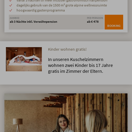
Vanaf 3 nachten of meer inclusief gastronomisch halfpension
dagelijks gebruik van de 1500 m² grote alpine wellnessruimte
hoogwaardig gastenprogramma
AANBOD
PER PERSOON
ab 3 Nächte inkl. Verwöhnpension
ab € 478
BOOKING
Kinder wohnen gratis!
In unseren Kuschelzimmern
wohnen zwei Kinder bis 17 Jahre
gratis im Zimmer der Eltern.