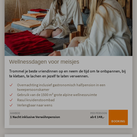
Wellnessdagen voor meisjes
Trommel je beste vriendinnen op en neem de tijd om te ontspannen, bij
te kletsen, te lachen en jezelf te laten verwennen.
Overnachting inclusief gastronomisch halfpension in een
tweepersoonskamer
Gebruik van de 1500 m² grote alpine wellnessruimte
Rasul kruidenstoombad
Verlengbaar naar wens
AANBOD
PER PERSOON
1 Nacht inklusive Verwöhnpension
ab € 148,-
BOOKING