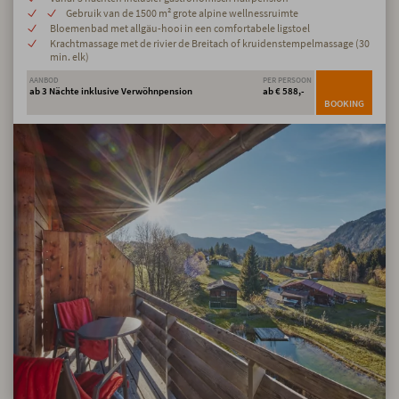
Gebruik van de 1500 m² grote alpine wellnessruimte
Bloemenbad met allgäu-hooi in een comfortabele ligstoel
Krachtmassage met de rivier de Breitach of kruidenstempelmassage (30
min. elk)
AANBOD
PER PERSOON
ab 3 Nächte inklusive Verwöhnpension
ab € 588,-
BOOKING