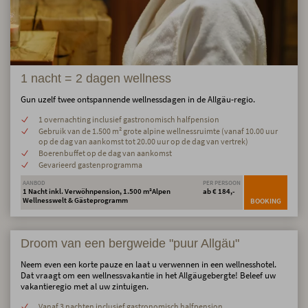
1 nacht = 2 dagen wellness
Gun uzelf twee ontspannende wellnessdagen in de Allgäu-regio.
1 overnachting inclusief gastronomisch halfpension
Gebruik van de 1.500 m² grote alpine wellnessruimte (vanaf 10.00 uur
op de dag van aankomst tot 20.00 uur op de dag van vertrek)
Boerenbuffet op de dag van aankomst
Gevarieerd gastenprogramma
AANBOD
PER PERSOON
1 Nacht inkl. Verwöhnpension, 1.500 m²Alpen
ab € 184,-
Wellnesswelt & Gästeprogramm
BOOKING
Droom van een bergweide "puur Allgäu"
Neem even een korte pauze en laat u verwennen in een wellnesshotel.
Dat vraagt om een wellnessvakantie in het Allgäugebergte! Beleef uw
vakantieregio met al uw zintuigen.
Vanaf 3 nachten inclusief gastronomisch halfpension