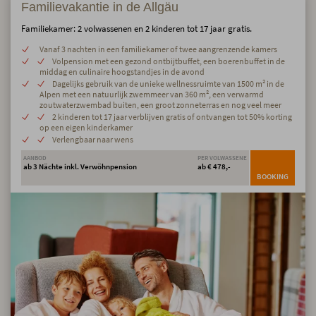
Familievakantie in de Allgäu
Familiekamer: 2 volwassenen en 2 kinderen tot 17 jaar gratis.
Vanaf 3 nachten in een familiekamer of twee aangrenzende kamers
Volpension met een gezond ontbijtbuffet, een boerenbuffet in de
middag en culinaire hoogstandjes in de avond
Dagelijks gebruik van de unieke wellnessruimte van 1500 m² in de
Alpen met een natuurlijk zwemmeer van 360 m², een verwarmd
zoutwaterzwembad buiten, een groot zonneterras en nog veel meer
2 kinderen tot 17 jaar verblijven gratis of ontvangen tot 50% korting
op een eigen kinderkamer
Verlengbaar naar wens
AANBOD
PER VOLWASSENE
ab 3 Nächte inkl. Verwöhnpension
ab € 478,-
BOOKING