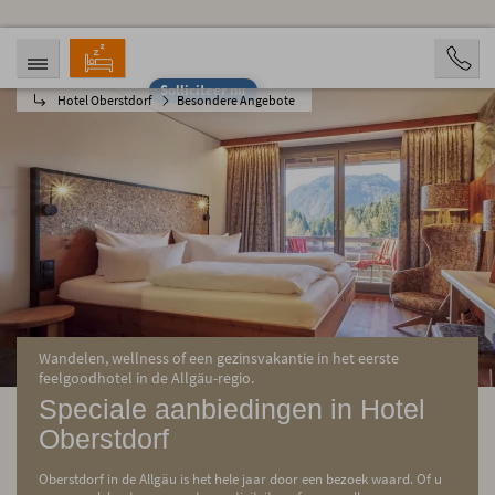
Solliciteer nu
Hotel Oberstdorf
Besondere Angebote
AANKOMST
VERTREK
08.08.2026
13.08.2026
OPVARENDEN
2 Personen
BOOKING
Wandelen, wellness of een gezinsvakantie in het eerste
feelgoodhotel in de Allgäu-regio.
Speciale aanbiedingen in Hotel
Oberstdorf
Oberstdorf in de Allgäu is het hele jaar door een bezoek waard. Of u