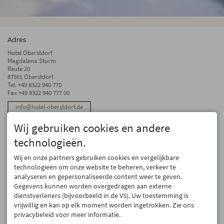
Adres
Hotel Oberstdorf
Magdalena Sturm
Reute 20
87561 Oberstdorf
Tel.
+49 8322 940 770
Fax +49 8322 940 777 00
info@hotel-oberstdorf.de
Stay up to date
Wij gebruiken cookies en andere
We will not forward your email address. And we don’t like spam, either. We
technologieën.
promise! You can unsubscribe at any time.
Wij en onze partners gebruiken cookies en vergelijkbare
Register
technologieën om onze website te beheren, verkeer te
analyseren en gepersonaliseerde content weer te geven.
Gegevens kunnen worden overgedragen aan externe
dienstverleners (bijvoorbeeld in de VS). Uw toestemming is
vrijwillig en kan op elk moment worden ingetrokken. Zie ons
privacybeleid voor meer informatie.