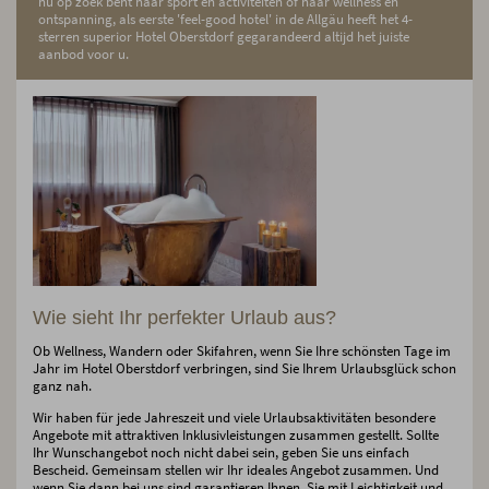
nu op zoek bent naar sport en activiteiten of naar wellness en
ontspanning, als eerste 'feel-good hotel' in de Allgäu heeft het 4-
sterren superior Hotel Oberstdorf gegarandeerd altijd het juiste
aanbod voor u.
Wie sieht Ihr perfekter Urlaub aus?
Ob Wellness, Wandern oder Skifahren, wenn Sie Ihre schönsten Tage im
Jahr im Hotel Oberstdorf verbringen, sind Sie Ihrem Urlaubsglück schon
ganz nah.
Wir haben für jede Jahreszeit und viele Urlaubsaktivitäten besondere
Angebote mit attraktiven Inklusivleistungen zusammen gestellt. Sollte
Ihr Wunschangebot noch nicht dabei sein, geben Sie uns einfach
Bescheid. Gemeinsam stellen wir Ihr ideales Angebot zusammen. Und
wenn Sie dann bei uns sind garantieren Ihnen, Sie mit Leichtigkeit und