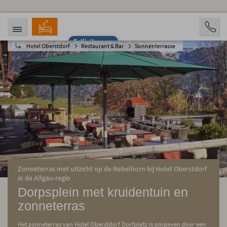
Solliciteer nu
Hotel Oberstdorf
Restaurant & Bar
Sonnenterrasse
AANKOMST
VERTREK
10.08.2026
15.08.2026
OPVARENDEN
2 Personen
BOOKING
Zonneterras met uitzicht op de Nebelhorn bij Hotel Oberstdorf
in de Allgäu-regio
Dorpsplein met kruidentuin en
zonneterras
Het zonneterras van Hotel Oberstdorf Dorfplatz is omgeven door een