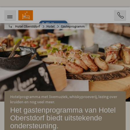
Solliciteer nu
Hotel Oberstdorf
Hotel
Gästeprogramm
AANKOMST
VERTREK
08.08.2026
13.08.2026
OPVARENDEN
2 Personen
BOOKING
Hotelprogramma met livemuziek, whiskyproeverij, lezing over
kruiden en nog veel meer.
Het gastenprogramma van Hotel
Oberstdorf biedt uitstekende
ondersteuning.