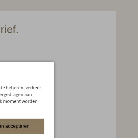
ief.
.
 te beheren, verkeer
vergedragen aan
 elk moment worden
it aus der jeweiligen Email
 aktuellen Informationen
en accepteren