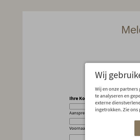
Mel
Wij gebruik
Wij en onze partners
te analyseren en gep
Ihre Kontaktdaten
*
externe dienstverlene
ingetrokken. Zie ons 
Aanspreekvorm
Voornaam
Achte