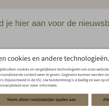
d je hier aan voor de nieuwsbr
en cookies en andere technologieën
 gebruiken cookies en vergelijkbare technologieën om onze website
ersonaliseerde content weer te geven. Gegevens kunnen worden o
Newsletter
*
rs (bijvoorbeeld in de VS). Uw toestemming is vrijwillig en kan op
Sie können unseren Newsletter jederze
privacybeleid voor meer informatie.
heraus abbestellen.
Hotel Oberstdorf Newsletter
Unser monatlicher Newsletter mit
Neem alleen noodzakelijke spullen aan.
All
rnaam
*
und Angeboten