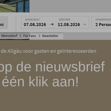
AANKOMST
VERTREK
OPVAREND
nu
07.08.2026
12.08.2026
2 Pers
 Oberstdorf
Für Fans
Newsletter
 de Allgäu voor gasten en geïnteresseerden
op de nieuwsbrief
 één klik aan!