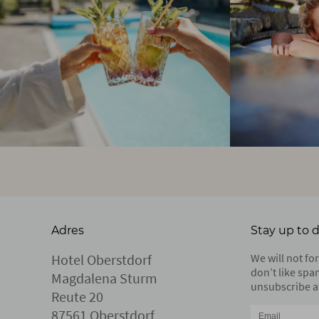
Adres
Stay up to 
Hotel Oberstdorf
We will not f
don’t like spa
Magdalena Sturm
unsubscribe at
Reute 20
87561 Oberstdorf