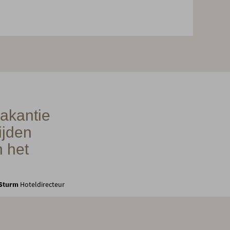
akantie
ijden
 het
 Sturm
Hoteldirecteur