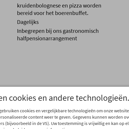
kruidenbolognese en pizza worden
bereid voor het boerenbuffet.
Dagelijks
Inbegrepen bij ons gastronomisch
halfpensionarrangement
en cookies en andere technologieën
 gebruiken cookies en vergelijkbare technologieën om onze website
ersonaliseerde content weer te geven. Gegevens kunnen worden o
rs (bijvoorbeeld in de VS). Uw toestemming is vrijwillig en kan op