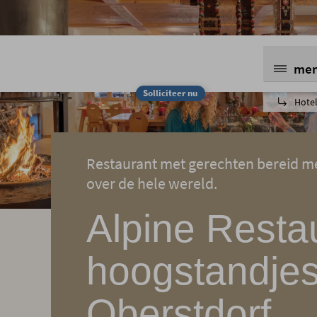
me
Solliciteer nu
Hotel
Restaurant met gerechten bereid me
over de hele wereld.
Alpine Restau
hoogstandjes
Oberstdorf