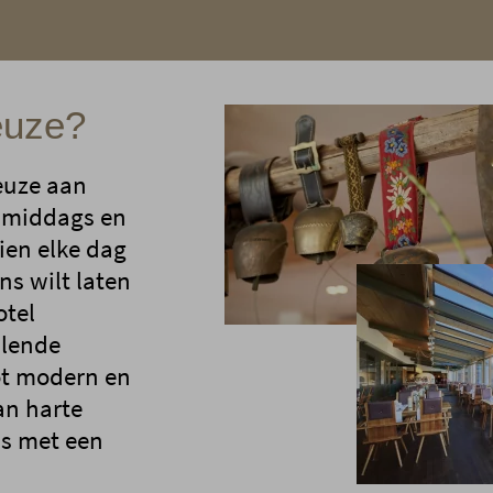
euze?
euze aan
s middags en
ien elke dag
ns wilt laten
otel
llende
tot modern en
an harte
as met een