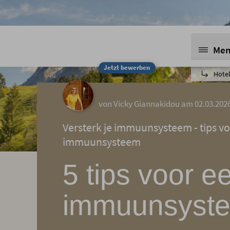
Me
Jetzt bewerben
Hotel
von Vicky Giannakidou am 02.03.202
Versterk je immuunsysteem - tips v
immuunsysteem
5 tips voor e
immuunsyst