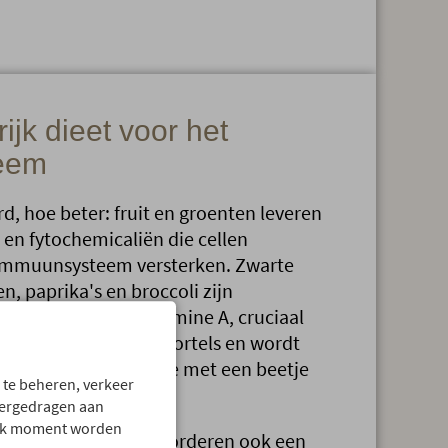
rijk dieet voor het
eem
rd, hoe beter: fruit en groenten leveren
 en fytochemicaliën die cellen
immuunsysteem versterken. Zwarte
n, paprika's en broccoli zijn
van vitamine C. Vitamine A, cruciaal
.
 zit voornamelijk in wortels en wordt
nomen in combinatie met een beetje
 te beheren, verkeer
vergedragen aan
 elk moment worden
muesli en noten bevorderen ook een