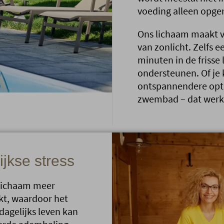
voeding alleen opg
Ons lichaam maakt v
van zonlicht. Zelfs
minuten in de friss
ondersteunen. Of je 
ontspannendere optie
zwembad – dat werkt
jkse stress
 lichaam meer
kt, waardoor het
 dagelijks leven kan