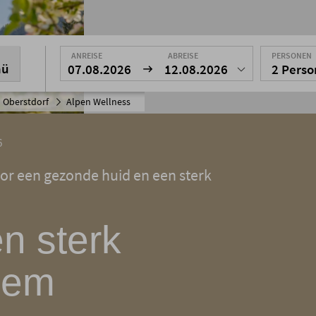
ANREISE
ABREISE
PERSONEN
nü
07.08.2026
12.08.2026
2 Pers
 Oberstdorf
Alpen Wellness
6
oor een gezonde huid en een sterk
en sterk
eem