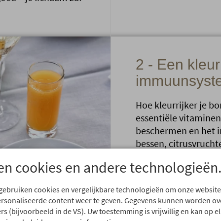
2 - Een kleur
immuunsyst
Hoe kleurrijker je bo
essentiële vitaminen
beschermen en het 
bessen, citrusvruchte
uitstekende bronnen 
en cookies en andere technologieën
voor celregeneratie,
bijzonder goed opge
 gebruiken cookies en vergelijkbare technologieën om onze website
olie.
ersonaliseerde content weer te geven. Gegevens kunnen worden o
rs (bijvoorbeeld in de VS). Uw toestemming is vrijwillig en kan op
Volkorenproducten, 