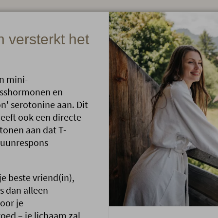
 versterkt het
en mini-
esshormonen en
n' serotonine aan. Dit
eeft ook een directe
tonen aan dat T-
muunrespons
e beste vriend(in),
s dan alleen
oor je
ed – je lichaam zal