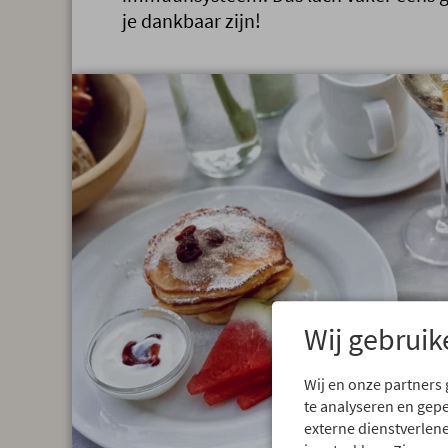
je dankbaar zijn!
Wij gebruik
Wij en onze partners
te analyseren en gep
externe dienstverlene