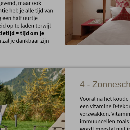
tgevend, maar ook
tie heb je alle tijd van
een half uurtje
id op te laden terwijl
ietijd = tijd om je
zal je dankbaar zijn
4 - Zonneschi
Vooral na het koude
een vitamine D-teko
verzwakken. Vitamin
immuuncellen zoals 
wordt meestal niet 