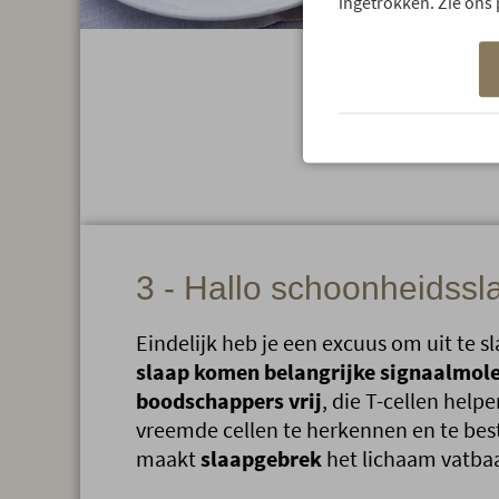
ingetrokken. Zie ons 
3 - Hallo schoonheidssl
Eindelijk heb je een excuus om uit te 
slaap komen belangrijke signaalmole
boodschappers vrij
, die T-cellen help
vreemde cellen te herkennen en te be
maakt
slaapgebrek
het lichaam vatbaa