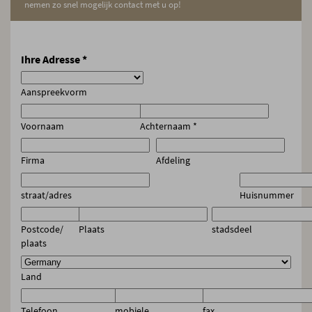
nemen zo snel mogelijk contact met u op!
Ihre Adresse
*
Aanspreekvorm
Voornaam
Achternaam
*
Firma
Afdeling
straat/adres
Huisnummer
Postcode/
Plaats
stadsdeel
plaats
Land
Telefoon
mobiele
fax