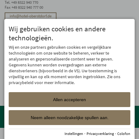
Tel.
+49 8322 940 770
Fax +49 8322 940 777 00
info@hotel-oberstdorf.de
Stay up to date
Wij gebruiken cookies en andere
We will not forward your email address. And we don’t like spam, either. We
technologieën.
promise! You can unsubscribe at any time.
Wij en onze partners gebruiken cookies en vergelijkbare
Register
technologieën om onze website te beheren, verkeer te
analyseren en gepersonaliseerde content weer te geven.
Gegevens kunnen worden overgedragen aan externe
dienstverleners (bijvoorbeeld in de VS). Uw toestemming is
vrijwillig en kan op elk moment worden ingetrokken. Zie ons
privacybeleid voor meer informatie.
Allen accepteren
Member of the
Oberstdorf Resort
family – the most beautiful
holiday accommodations in Oberstdorf with guaranteed skiing and
Neem alleen noodzakelijke spullen aan.
family holiday programme!
Instellingen
·
Privacyverklaring
·
Colofon
© 2026 Hotel Oberstdorf