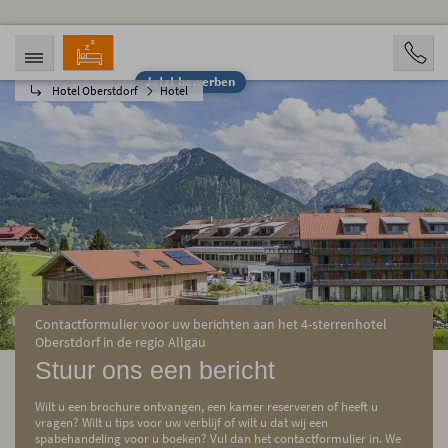
Jetzt bewerben
Hotel Oberstdorf
Hotel
ANREISE
ABREISE
08.08.2026
13.08.2026
PERSONEN
2 Personen
BUCHEN
Contactformulier voor uw berichten aan het 4-sterrenhotel
Oberstdorf in de regio Allgäu
Stuur ons een bericht
Wilt u een brochure ontvangen, een kamer reserveren of heeft u
vragen? Wilt u tips voor uw verblijf of wilt u dat wij een
spabehandeling voor u boeken? Vul dan het contactformulier in. We