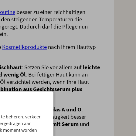
outine
besser zu einer reichhaltigen
t den steigenden Temperaturen die
geregt. Dadurch darf die Pflege nun
ein.
e
Kosmetikprodukte
nach Ihrem Hauttyp
Mischhaut
: Setzen Sie vor allem auf
leichte
d wenig Öl
. Bei fettiger Haut kann an
l verzichtet werden, wenn Ihre Haut
ination aus Gesichtsserum plus
nn völlig aus.
.
is bleibt
Feuchtigkeit das A und O
.
mit Ihre Haut die Feuchtigkeit besser
 te beheren, verkeer
 Sie dafür
Gesichtsöl mit Serum
und
vergedragen aan
 elk moment worden
enschutz nicht.