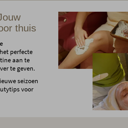
 Jouw
or thuis
te
 het perfecte
ine aan te
ver te geven.
nieuwe seizoen
utytips voor