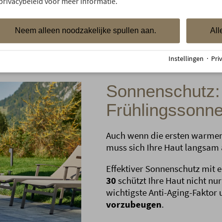
privacybeleid voor meer informatie.
Neem alleen noodzakelijke spullen aan.
All
Instellingen
·
Pri
Sonnenschutz: 
Frühlingssonn
Auch wenn die ersten warmen
muss sich Ihre Haut langsam
Effektiver Sonnenschutz mit
30
schützt Ihre Haut nicht nur
wichtigste Anti-Aging-Faktor
vorzubeugen
.