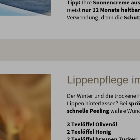
Tipp:
Ihre
Sonnencreme aus
meist
nur 12 Monate haltba
Verwendung, denn die
Schut
Lippenpflege i
Der Winter und die trockene 
Lippen hinterlassen? Bei
sprö
schnelle Peeling
wahre Wunde
3 Teelöffel Olivenöl
2 Teelöffel Honig
2 Teelöffel braunen Zucker