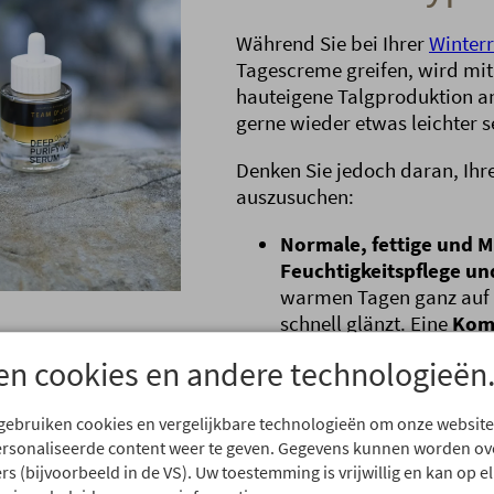
Während Sie bei Ihrer
Winterr
Tagescreme greifen, wird mi
hauteigene Talgproduktion an
gerne wieder etwas leichter s
Denken Sie jedoch daran, Ihr
auszusuchen:
Normale, fettige und 
Feuchtigkeitspflege un
warmen Tagen ganz auf Ö
schnell glänzt. Eine
Komb
Sonnenschutz
genügt da
en cookies en andere technologieën
Trockene Haut
: Als Bas
Ergänzen Sie
Lipide
, da
 gebruiken cookies en vergelijkbare technologieën om onze website
speichern kann. Mischen
ersonaliseerde content weer te geven. Gegevens kunnen worden o
rs (bijvoorbeeld in de VS). Uw toestemming is vrijwillig en kan op
vergessen Sie Ihren Sonn