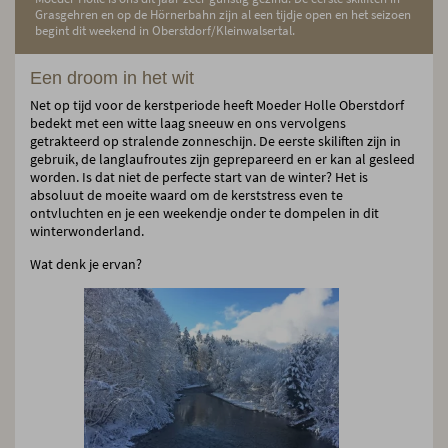
Grasgehren en op de Hörnerbahn zijn al een tijdje open en het seizoen
begint dit weekend in Oberstdorf/Kleinwalsertal.
Een droom in het wit
Net op tijd voor de kerstperiode heeft Moeder Holle Oberstdorf
bedekt met een witte laag sneeuw en ons vervolgens
getrakteerd op stralende zonneschijn. De eerste skiliften zijn in
gebruik, de langlaufroutes zijn geprepareerd en er kan al gesleed
worden. Is dat niet de perfecte start van de winter? Het is
absoluut de moeite waard om de kerststress even te
ontvluchten en je een weekendje onder te dompelen in dit
winterwonderland.
Wat denk je ervan?