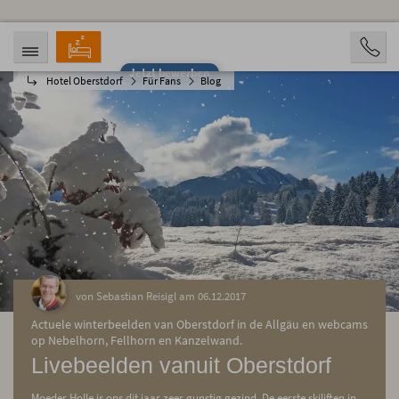
Jetzt bewerben
Hotel Oberstdorf
Für Fans
Blog
ANREISE
ABREISE
09.08.2026
14.08.2026
PERSONEN
2 Personen
BUCHEN
von Sebastian Reisigl am 06.12.2017
Actuele winterbeelden van Oberstdorf in de Allgäu en webcams
op Nebelhorn, Fellhorn en Kanzelwand.
Livebeelden vanuit Oberstdorf
Moeder Holle is ons dit jaar zeer gunstig gezind. De eerste skiliften in