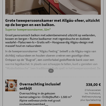
Technogym-apparatuur
Dagelijks Oberstdorf mineraalwater,
thee en saunabrood bij de
wellnessbar
Grote tweepersoonskamer met Allgäu-sfeer, uitzicht
Hoogwaardig gastenprogramma
op de bergen en een balkon.
met onder andere begeleide
wandelingen, een Alpine avond met
Superior tweepersoonskamer, 32m²
livemuziek, een kampvuuravond,
Groot panoramisch balkon met adembenemend uitzicht op weilanden,
whiskyproeverij en nog veel meer.
bossen en bergen • Ruime badkamer met regendouche en dubbele
wastafel • Flatscreen-tv • Gratis wifi • Hoogwaardig Allgäu-design met
Boekingsvoorwaarden
massief hout en natuursteen
De
Boekingsvoorwaarden
(PDF) van Hotel
Oberstdorf, Reute 20, D-87561 Oberstdorf, zijn van
In de tweepersoonskamer "Allgäu Feeling" beleeft u de Allgäu-regio van
toepassing.
dichtbij: natuursteen en houten vloeren creëren een gezellige sfeer.
Inchecken vanaf 15:00 uur. Indien u na
Ontspan op de "Bugrat", een comfortabel gestoffeerde bank voor een
23:00 uur arriveert, neem dan op de dag
warme tegelkachel. In plaats van schaapjes te tellen, kunt u genieten van
van aankomst telefonisch contact met ons
"Müsbollablaache" (een traditioneel Duits spel) in het tweepersoonsbed. De
op.
+
tweepersoonskamer is circa 32 vierkante meter groot en beschikt over een
Uitchecken vóór 11:00 uur.
flatscreen-tv met satellietontvangst, een telefoon en gratis wifi. De kamer
Parkeerplaats in de garage: € 15,
heeft een groot panoramisch balkon op het zuidoosten of noordwesten
parkeerplaats buiten: € 5 per auto/nacht
Overnachting inclusief
338,00 €
met een adembenemend uitzicht op de omringende natuur. De ruime
ontbijt
Aanvullende voorwaarden voor bed &
badkamer is uitgerust met een dubbele wastafel, een grote regendouche,
2 Volwassenen
breakfast
Overnachting in de gekozen
inc. Frühstück,
een föhn en een make-upspiegel. Inbegrepen in de prijs is gratis gebruik
Geen aanbetaling vereist – er geldt een
kamercategorie • Ontbijtbuffet • 1.500 m²
Wellnessnutzung
annuleringsvergoeding van 80% vanaf de
van Alpine Wellness World met een groot, het hele jaar door geopend
plus Spa belasting
Alpine wellnessruimte met groot
boekingsdatum, behalve in geval van herverhuur.
zoutwaterzwembad, een natuurlijk zwemmeer, een unieke saunaruimte
Annuleringen dienen schriftelijk per e-mail te
zoutwaterzwembad__