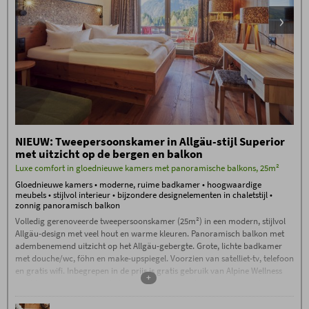
panoramische relaxruimte,
relaxschuur met waterbedden en de
groene tuinoase
Geniet in de zomer van de idyllische
natuurlijke omgeving van het
zwemmeer
Fitnessruimte met de nieuwste
Technogym-apparatuur
Dagelijks Oberstdorf mineraalwater,
thee en saunabrood bij de
wellnessbar
NIEUW: Tweepersoonskamer in Allgäu-stijl Superior
Hoogwaardig gastenprogramma
met uitzicht op de bergen en balkon
met onder andere begeleide
wandelingen, een Alpine avond met
Luxe comfort in gloednieuwe kamers met panoramische balkons, 25m²
livemuziek, een kampvuuravond,
Gloednieuwe kamers • moderne, ruime badkamer • hoogwaardige
whiskyproeverij en nog veel meer.
meubels • stijlvol interieur • bijzondere designelementen in chaletstijl •
zonnig panoramisch balkon
Boekingsvoorwaarden
Volledig gerenoveerde tweepersoonskamer (25m²) in een modern, stijlvol
De
Boekingsvoorwaarden
(PDF) van Hotel
Oberstdorf, Reute 20, D-87561 Oberstdorf, zijn van
Allgäu-design met veel hout en warme kleuren. Panoramisch balkon met
toepassing.
adembenemend uitzicht op het Allgäu-gebergte. Grote, lichte badkamer
Inchecken vanaf 15:00 uur. Indien u na
met douche/wc, föhn en make-upspiegel. Voorzien van satelliet-tv, telefoon
23:00 uur arriveert, neem dan op de dag
en gratis wifi. Inbegrepen in de prijs is gratis gebruik van Alpine Wellness
van aankomst telefonisch contact met ons
+
op.
World met een groot, het hele jaar door geopend zoutwaterzwembad, een
natuurlijk zwemmeer, een unieke saunaruimte met een saunacomplex, een
Uitchecken vóór 11:00 uur.
stenen bad, een traditionele sauna, een vlasbad en nog veel meer.