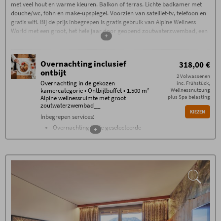
met veel hout en warme kleuren. Balkon of terras. Lichte badkamer met
douche/wc, föhn en make-upspiegel. Voorzien van satelliet-tv, telefoon en
gratis wifi. Bij de prijs inbegrepen is gratis gebruik van Alpine Wellness
World met een groot, het hele jaar door geopend zoutwaterzwembad, een
+
natuurlijk zwemmeer, een unieke saunaruimte met een saunacomplex, een
stenen bad, een traditionele sauna, een vlasbad en nog veel meer.
Overnachting inclusief
318,00 €
ontbijt
2 Volwassenen
Overnachting in de gekozen
inc. Frühstück,
kamercategorie • Ontbijtbuffet • 1.500 m²
Wellnessnutzung
plus Spa belasting
Alpine wellnessruimte met groot
zoutwaterzwembad__
KIEZEN
Inbegrepen services:
Overnachting in de geselecteerde
+
kamercategorie
Ontbijtbuffet met meer dan 100
verschillende ontbijtproducten van
7:30 tot 11:00 uur
Dagelijks gebruik van de unieke
1500
m² grote Alpine Wellness World
met
verwarmd zoutwaterzwembad,
Allgäu sauna, stenen bad, Allgäu
vlasbad, bakkerij, waterraddouche,
wellnesslounge, meditatieruimte,