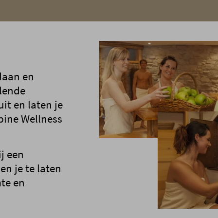
daan en
llende
it en laten je
pine Wellness
ij een
n je te laten
te en