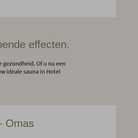
pende effecten.
ke gezondheid. Of u nu een
w ideale sauna in Hotel
 - Omas