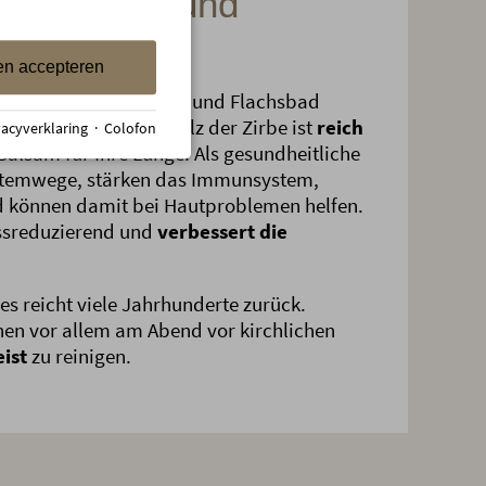
ch Flachs- und
en accepteren
 traditionellen Zirben- und Flachsbad
uerntradition. Das Holz der Zirbe ist
reich
vacyverklaring
·
Colofon
Balsam für Ihre Lunge. Als gesundheitliche
e Atemwege, stärken das Immunsystem,
d können damit bei Hautproblemen helfen.
essreduzierend und
verbessert die
s reicht viele Jahrhunderte zurück.
en vor allem am Abend vor kirchlichen
ist
zu reinigen.