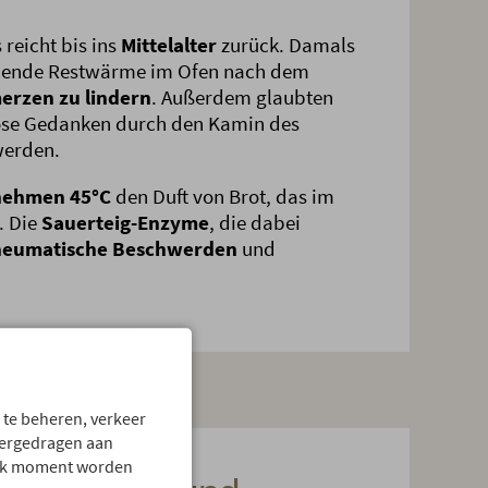
reicht bis ins
Mittelalter
zurück. Damals
ibende Restwärme im Ofen nach dem
erzen zu lindern
. Außerdem glaubten
öse Gedanken durch den Kamin des
werden.
nehmen 45°C
den Duft von Brot, das im
. Die
Sauerteig-Enzyme
, die dabei
heumatische Beschwerden
und
.
 te beheren, verkeer
vergedragen aan
 elk moment worden