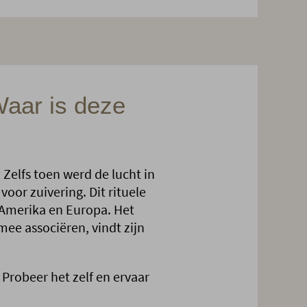
Waar is deze
Zelfs toen werd de lucht in
or zuivering. Dit rituele
-Amerika en Europa. Het
ee associëren, vindt zijn
robeer het zelf en ervaar