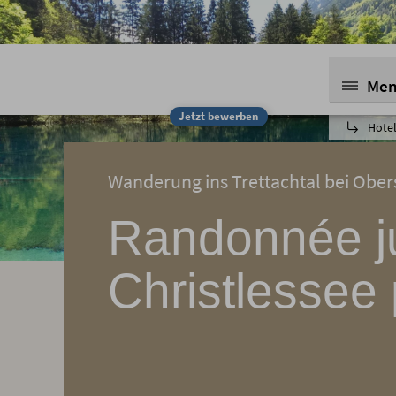
Me
Jetzt bewerben
Hotel
Wanderung ins Trettachtal bei Ober
Randonnée j
Christlessee 