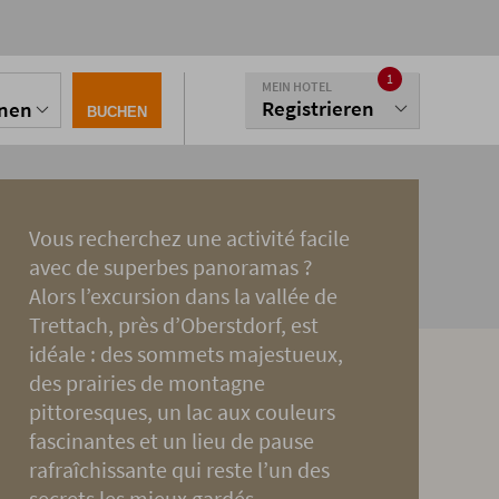
1
MEIN HOTEL
Registrieren
onen
BUCHEN
Vous recherchez une activité facile
avec de superbes panoramas ?
Alors l’excursion dans la vallée de
Trettach, près d’Oberstdorf, est
idéale : des sommets majestueux,
des prairies de montagne
pittoresques, un lac aux couleurs
fascinantes et un lieu de pause
rafraîchissante qui reste l’un des
secrets les mieux gardés