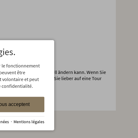
gies.
er le fonctionnement
tter im Gebirge sehr schnell ändern kann. Wenn Sie
 peuvent être
ng dazu haben, verzichten Sie lieber auf eine Tour
t volontaire et peut
 confidentialité.
ous acceptent
nnées
·
Mentions légales