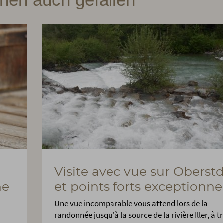
Visite avec vue sur Oberstd
ne
et points forts exceptionne
Une vue incomparable vous attend lors de la
randonnée jusqu'à la source de la rivière Iller, à t