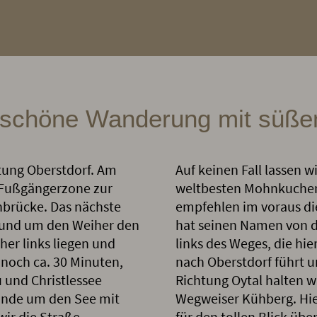
 schöne Wanderung mit süßem
htung Oberstdorf. Am
Auf keinen Fall lassen w
 Fußgängerzone zur
weltbesten Mohnkuchen
hbrücke. Das nächste
empfehlen im voraus di
 rund um den Weiher den
hat seinen Namen von 
her links liegen und
links des Weges, die h
 noch ca. 30 Minuten,
nach Oberstdorf führt 
 und Christlessee
Richtung Oytal halten w
unde um den See mit
Wegweiser Kühberg. Hie
wir die Straße
für den tollen Blick üb