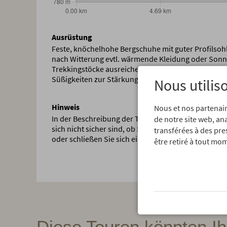
Ausrüstung
Feste, knöchelhohe Bergschuhe mit guter Profilsoh
nach Witterung evtl. wärmende Kleidung oder Sonn
Trekkingstöcke ausreichend Getränke vor allem an h
Süßigkeiten zur Stärkung
Nous utilis
Hinweis
Nous et nos partenair
In der Beschreibung der Touren gehen wir immer von
de notre site web, an
sich nicht sicher sind, ob Sie einer Tour gewachsen
transférées à des pre
oder schließen Sie sich einer professionellen Führu
être retiré à tout mom
Diese Touren könnten Ih