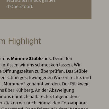
d’Oberstdorf.
 Highlight
ir das
Mumme Stüble
aus. Denn den
 müssen wir uns schmecken lassen. Wir
e Öffnungszeiten zu überprüfen. Das Stüble
den schön geschwungenen Wiesen rechts und
ier „Mummen“ genannt werden. Der Rückweg
uns über Kühberg. An der Abzweigung
ir uns nämlich halb rechts folgend dem
r zücken wir noch einmal den Fotoapparat
er Oberstdorf. Dann folgen wir dem Weg nach