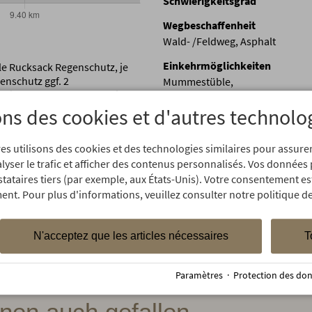
Schwierigkeitsgrad
Wegbeschaffenheit
Wald- /Feldweg, Asphalt
Einkehrmöglichkeiten
le Rucksack Regenschutz, je
enschutz ggf. 2
Mummestüble,
eißen Tagen evtl. Brotzeit /
ons des cookies et d'autres technolo
es utilisons des cookies et des technologies similaires pour assur
 normalen Verhältnissen aus. Bitte beachten Sie, dass sich das We
alyser le trafic et afficher des contenus personnalisés. Vos données
 sind, ob Sie die nötige alpine Erfahrung, Ausrüstung oder Ausbildu
stataires tiers (par exemple, aux États-Unis). Votre consentement es
ng an.
ent. Pour plus d'informations, veuillez consulter notre politique de
N'acceptez que les articles nécessaires
T
Paramètres
·
Protection des do
nen auch gefallen