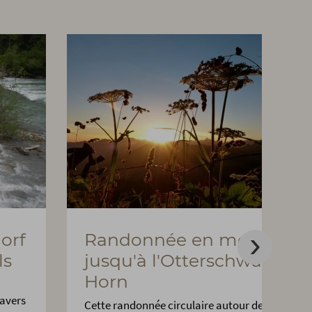
orf
Randonnée en montagne
ls
jusqu'à l'Otterschwanger
Horn
ravers
Cette randonnée circulaire autour de