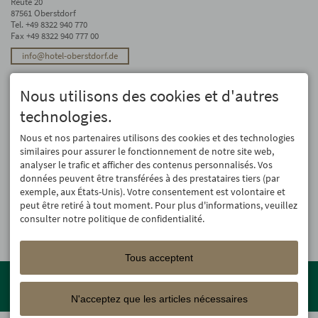
Reute 20
87561 Oberstdorf
Tel.
+49 8322 940 770
Fax +49 8322 940 777 00
info@hotel-oberstdorf.de
Stay up to date
Nous utilisons des cookies et d'autres
We will not forward your email address. And we don’t like spam, either. We
promise! You can unsubscribe at any time.
technologies.
Registre
Nous et nos partenaires utilisons des cookies et des technologies
similaires pour assurer le fonctionnement de notre site web,
analyser le trafic et afficher des contenus personnalisés. Vos
données peuvent être transférées à des prestataires tiers (par
exemple, aux États-Unis). Votre consentement est volontaire et
peut être retiré à tout moment. Pour plus d'informations, veuillez
consulter notre politique de confidentialité.
Tous acceptent
Member of the
Oberstdorf Resort
family – the most beautiful
holiday accommodations in Oberstdorf with guaranteed skiing and
N'acceptez que les articles nécessaires
family holiday programme!