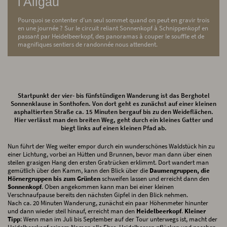
l'Allgäu
Pourquoi se contenter d'un seul sommet quand on peut en gravir trois
en une journée ? Sur le circuit reliant Sonnenkopf à Schnippenkopf en
passant par Heidelbeerkopf, des panoramas à couper le souffle et de
magnifiques sentiers de randonnée nous attendent.
Startpunkt der vier- bis fünfstündigen Wanderung ist das Berghotel
Sonnenklause in Sonthofen. Von dort geht es zunächst auf einer kleinen
asphaltierten Straße ca. 15 Minuten bergauf bis zu den Weideflächen.
Hier verlässt man den breiten Weg, geht durch ein kleines Gatter und
biegt links auf einen kleinen Pfad ab.
Nun führt der Weg weiter empor durch ein wunderschönes Waldstück hin zu
einer Lichtung, vorbei an Hütten und Brunnen, bevor man dann über einen
steilen grasigen Hang den ersten Gratrücken erklimmt. Dort wandert man
gemütlich über den Kamm, kann den Blick über die
Daumengruppen, die
Hörnergruppen bis zum Grünten
schweifen lassen und erreicht dann den
Sonnenkopf
. Oben angekommen kann man bei einer kleinen
Verschnaufpause bereits den nächsten Gipfel in den Blick nehmen.
Nach ca. 20 Minuten Wanderung, zunächst ein paar Höhenmeter hinunter
und dann wieder steil hinauf, erreicht man den
Heidelbeerkopf
.
Kleiner
Tipp
: Wenn man im Juli bis September auf der Tour unterwegs ist, macht der