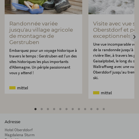
Randonnée variée
Visite avec vue su
jusqu'au village agricole
Oberstdorf et poi
de montagne de
exceptionnels
Gerstruben
Une vue incomparable vous
de la randonnée jusqu'à la 
Embarquez pour un voyage historique à
rivière Iller, à travers les g
travers le temps : Gerstruben est l'un des
Gaisalptobel, le long du sen
sites historiques les plus importants
Wallraffweg avec une vue u
d'Allemagne. Un périple passionnant
Oberstdorf jusqu'au trempl
vous y attend !
ski.
mittel
mittel
Adresse
Hotel Oberstdorf
Magdalena Sturm