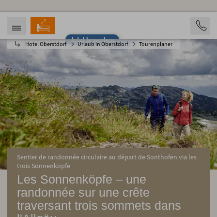
Jetzt bewerben
Hotel Oberstdorf
Urlaub in Oberstdorf
Tourenplaner
ANREISE
ABREISE
08.08.2026
13.08.2026
PERSONEN
2 Personen
BUCHEN
Sentier de randonnée circulaire au départ de Sonthofen via les
trois Sonnenköpfe
Les Sonnenköpfe – une
randonnée sur une crête
traversant trois sommets dans