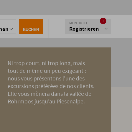
1
MEIN HOTEL
Registrieren
onen
BUCHEN
Ni trop court, ni trop long, mais
tout de même un peu exigeant :
nous vous présentons l’une des
excursions préférées de nos clients.
Elle vous mènera dans la vallée de
Rohrmoos jusqu’au Piesenalpe.