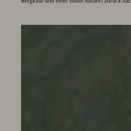
Bergkäse und einer tollen Abfahrt zurück n