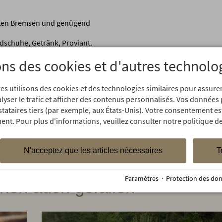
kten Bremsen und genügend
schuhe, Getränk, Proviant.
ons des cookies et d'autres technolo
 normalen Verhältnissen aus. Bitte beachten Sie, dass sich das We
es utilisons des cookies et des technologies similaires pour assur
 sind, ob Sie die nötige alpine Erfahrung, Ausrüstung oder Ausbildu
alyser le trafic et afficher des contenus personnalisés. Vos données
ng an.
stataires tiers (par exemple, aux États-Unis). Votre consentement es
ent. Pour plus d'informations, veuillez consulter notre politique de
N'acceptez que les articles nécessaires
T
Paramètres
·
Protection des do
nen auch gefallen