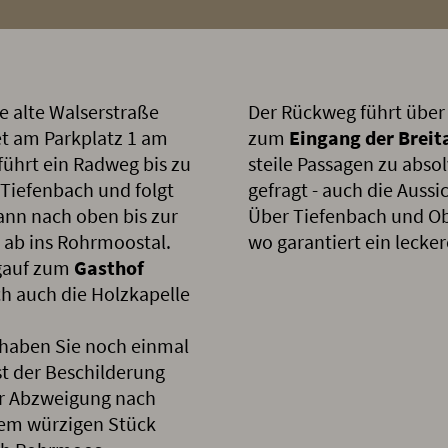
ie alte Walserstraße
Der Rückweg führt über 
tet am Parkplatz 1 am
zum
Eingang der Brei
führt ein Radweg bis zu
steile Passagen zu abso
 Tiefenbach und folgt
gefragt - auch die Aussi
nn nach oben bis zur
Über Tiefenbach und Obe
s ab ins Rohrmoostal.
wo garantiert ein lecke
rgauf zum
Gasthof
ich auch die Holzkapelle
 haben Sie noch einmal
t der Beschilderung
der Abzweigung nach
inem würzigen Stück