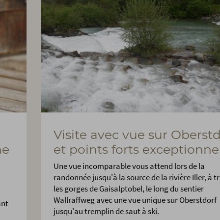
Visite avec vue sur Oberstd
ne
et points forts exceptionne
Une vue incomparable vous attend lors de la
randonnée jusqu'à la source de la rivière Iller, à t
les gorges de Gaisalptobel, le long du sentier
Wallraffweg avec une vue unique sur Oberstdorf
ant
jusqu'au tremplin de saut à ski.