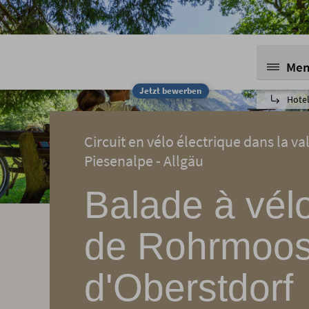
Me
Jetzt bewerben
Hotel
Circuit en vélo électrique dans la va
Piesenalpe - Allgäu
Balade à vélo
de Rohrmoos
d'Oberstdorf