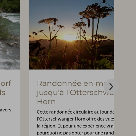
orf
Randonnée en montagne
ls
jusqu'à l'Otterschwanger
Horn
ravers
Cette randonnée circulaire autour de
l'Otterschwanger Horn offre des vues imprenab
la région. Et pour une expérience vraiment uni
pourquoi ne pas opter pour une randonnée au l